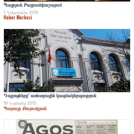
Պայթյուն Բայրամփաշայում
1 Դեկտեմբեր 2015
Haber Merkezi
Դպրոցները՝ առևտրային կազմակերպություն
19 Նոյեմբեր 2015
Պարույր Քույումջյան