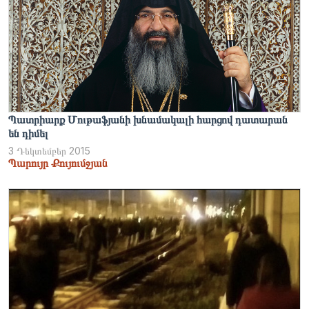
Պատրիարք Մութաֆյանի խնամակալի հարցով դատարան
են դիմել
3 Դեկտեմբեր 2015
Պարույր Քույումջյան