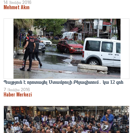
14 Յունիս 2016
Mehmet Akın
Պայթյուն է որոտացել Ստամբուլի Բեյազիտում․ կա 12 զոհ
7 Յունիս 2016
Haber Merkezi