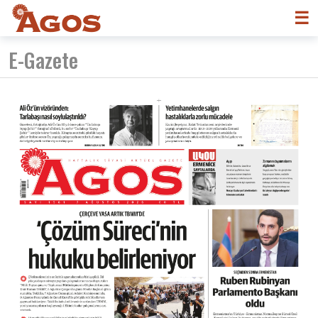
☰
E-Gazete