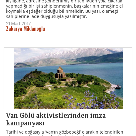
kişiliğine, adresine gönderilmiş bir tebliğden yola çıkarak
yapmadığı bir işi sahiplenmenin, başkalarının emeğine el
koymakla eşdeğer olduğu bilinmelidir. Bu yazı, o emeği
sahiplerine iade duygusuyla yazılmıştır.
21 Mart 2017
Zakarya Mildanoğlu
Van Gölü aktivistlerinden imza
kampanyası
Tarihi ve doğasıyla ‘Van’ın gözbebeği’ olarak nitelendirilen