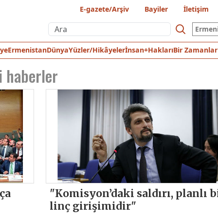
E-gazete/Arşiv
Bayiler
İletişim
Ermen
iye
Ermenistan
Dünya
Yüzler/Hikâyeler
İnsan+Hakları
Bir Zamanlar
i haberler
ça
"Komisyon’daki saldırı, planlı b
linç girişimidir"