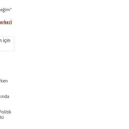
ceğim"
erkezi
rken
kında
olitik
tü