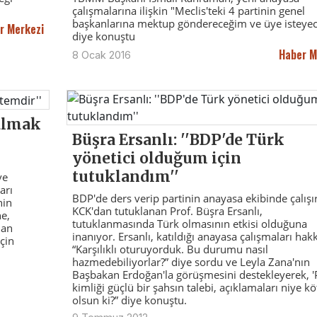
çalışmalarına ilişkin "Meclis'teki 4 partinin genel
başkanlarına mektup göndereceğim ve üye isteye
r Merkezi
diye konuştu
Haber M
8 Ocak 2016
 almak
Büşra Ersanlı: ''BDP'de Türk
yönetici olduğum için
tutuklandım''
ve
arı
BDP'de ders verip partinin anayasa ekibinde çalışı
nin
KCK'dan tutuklanan Prof. Büşra Ersanlı,
ne,
tutuklanmasında Türk olmasının etkisi olduğuna
dan
inanıyor. Ersanlı, katıldığı anayasa çalışmaları hak
çin
“Karşılıklı oturuyorduk. Bu durumu nasıl
hazmedebiliyorlar?” diye sordu ve Leyla Zana'nın
Başbakan Erdoğan'la görüşmesini destekleyerek, 'P
kimliği güçlü bir şahsın talebi, açıklamaları niye kö
olsun ki?” diye konuştu.