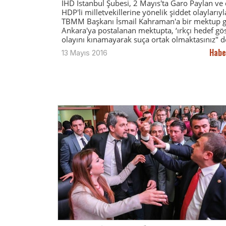
İHD İstanbul Şubesi, 2 Mayıs'ta Garo Paylan ve 
HDP'li milletvekillerine yönelik şiddet olaylarıyla 
TBMM Başkanı İsmail Kahraman'a bir mektup g
Ankara'ya postalanan mektupta, ‘ırkçı hedef g
olayını kınamayarak suça ortak olmaktasınız" d
Habe
13 Mayıs 2016