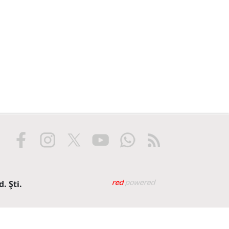
Web tasarım: Red Biliş
. Şti.