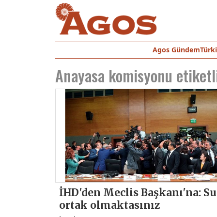
Agos Gündem
Türk
Anayasa komisyonu
etiketl
İHD'den Meclis Başkanı'na: Su
ortak olmaktasınız