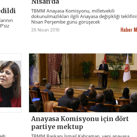
Nisan’da
dildi
TBMM Anayasa Komisyonu, milletvekili
dokunulmazlıkları ilgili Anayasa değişikliği teklifin
arının
Nisan Perşembe günü görüşecek
P’siz
Haber M
26 Nisan 2016
Anayasa Komisyonu için dört
partiye mektup
eği
TBMM Başkanı İsmail Kahraman, yeni anayasa