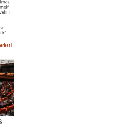
ılması
emek’
ekili
sı
tir”
erkezi
8