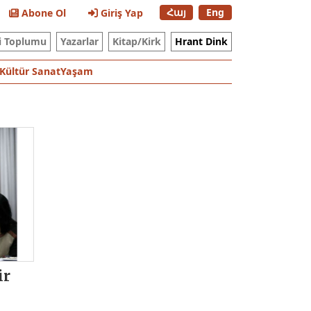
Հայ
Eng
Abone Ol
Giriş Yap
i Toplumu
Yazarlar
Kitap/Kirk
Hrant Dink
Kültür Sanat
Yaşam
ir