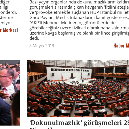
diğer
Bazı yayın organlarında dokunulmazlıkların kaldır
ilgili
görüşmeleri sırasında çıkan kavganın ‘fitilini ateşl
önderdi.
ve ‘provoke etmek’le suçlanan HDP İstanbul milletv
österme
Garo Paylan, Meclis tutanaklarını kanıt göstererek,
eniyor.
“AKP’li Mehmet Metiner’in, görüntülerde de
görebileceğiniz üzere fiziksel olarak bana saldırma
r Merkezi
üzerine kavga başlamış ve planlı bir lince girişilmiş
dedi.
Haber M
3 Mayıs 2016
‘Dokunulmazlık’ görüşmeleri 2