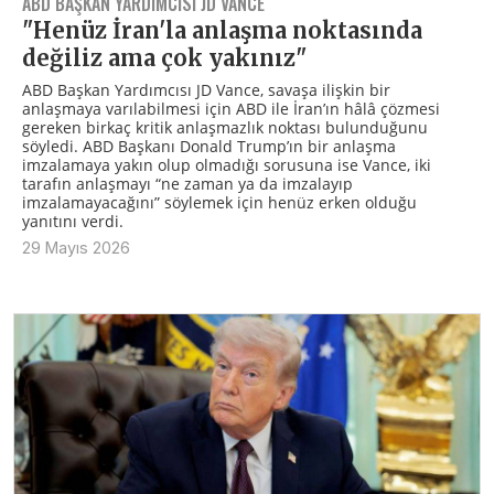
ABD BAŞKAN YARDIMCISI JD VANCE
"Henüz İran'la anlaşma noktasında
değiliz ama çok yakınız"
ABD Başkan Yardımcısı JD Vance, savaşa ilişkin bir
anlaşmaya varılabilmesi için ABD ile İran’ın hâlâ çözmesi
gereken birkaç kritik anlaşmazlık noktası bulunduğunu
söyledi. ABD Başkanı Donald Trump’ın bir anlaşma
imzalamaya yakın olup olmadığı sorusuna ise Vance, iki
tarafın anlaşmayı “ne zaman ya da imzalayıp
imzalamayacağını” söylemek için henüz erken olduğu
yanıtını verdi.
29 Mayıs 2026