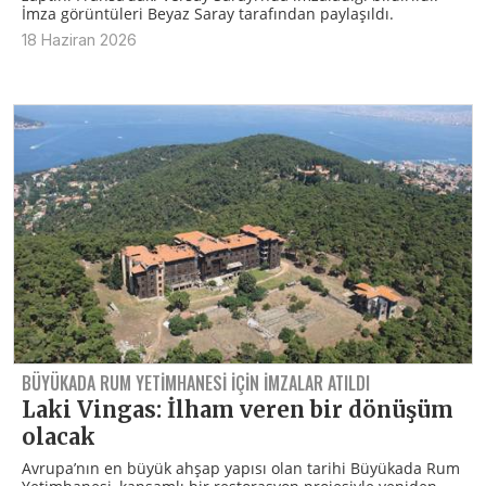
İmza görüntüleri Beyaz Saray tarafından paylaşıldı.
18 Haziran 2026
BÜYÜKADA RUM YETIMHANESI IÇIN IMZALAR ATILDI
Laki Vingas: İlham veren bir dönüşüm
olacak
Avrupa’nın en büyük ahşap yapısı olan tarihi Büyükada Rum