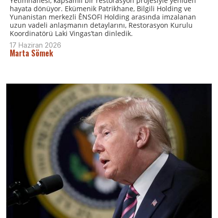
Yetimhanesi, kapsamlı bir restorasyon projesiyle yeniden
hayata dönüyor. Ekümenik Patrikhane, Bilgili Holding ve
Yunanistan merkezli ÊNSOFI Holding arasında imzalanan
uzun vadeli anlaşmanın detaylarını, Restorasyon Kurulu
Koordinatörü Laki Vingas’tan dinledik.
17 Haziran 2026
Marta Sömek