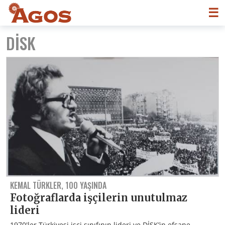
☰
DİSK
KEMAL TÜRKLER, 100 YAŞINDA
Fotoğraflarda işçilerin unutulmaz
lideri
1970'ler Türkiyesi işçi sınıfının lideri ve DİSK’in efsane