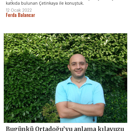
katkıda bulunan Çetinkaya ile konuştuk.
12 Ocak 2022
Ferda Balancar
Bugünkü Ortadoğu’yu anlama kılavuzu