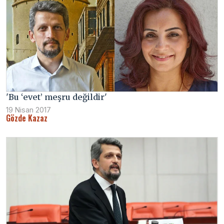
'Bu ‘evet’ meşru değildir'
19 Nisan 2017
Gözde Kazaz