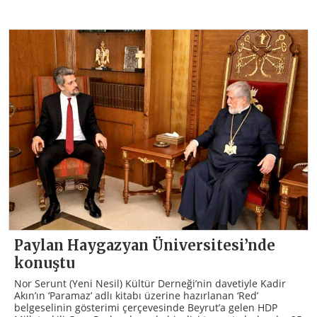
Paylan Haygazyan Üniversitesi’nde
konuştu
Nor Serunt (Yeni Nesil) Kültür Derneği’nin davetiyle Kadir
Akın’ın ‘Paramaz’ adlı kitabı üzerine hazırlanan ‘Red’
belgeselinin gösterimi çerçevesinde Beyrut’a gelen HDP