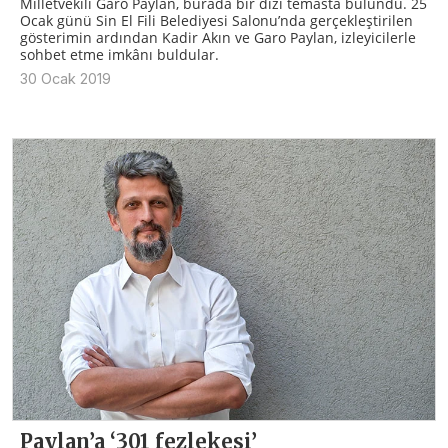
Milletvekili Garo Paylan, burada bir dizi temasta bulundu. 25
Ocak günü Sin El Fili Belediyesi Salonu’nda gerçekleştirilen
gösterimin ardından Kadir Akın ve Garo Paylan, izleyicilerle
sohbet etme imkânı buldular.
30 Ocak 2019
Paylan’a ‘301 fezlekesi’