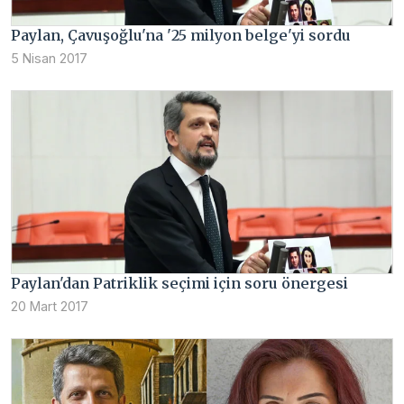
Paylan, Çavuşoğlu'na '25 milyon belge'yi sordu
5 Nisan 2017
Paylan'dan Patriklik seçimi için soru önergesi
20 Mart 2017