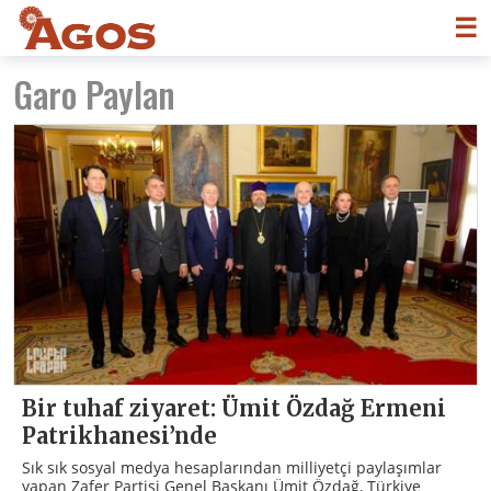
☰
Garo Paylan
Bir tuhaf ziyaret: Ümit Özdağ Ermeni
Patrikhanesi’nde
Sık sık sosyal medya hesaplarından milliyetçi paylaşımlar
yapan Zafer Partisi Genel Başkanı Ümit Özdağ, Türkiye