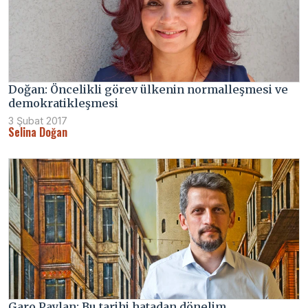
Doğan: Öncelikli görev ülkenin normalleşmesi ve
demokratikleşmesi
3 Şubat 2017
Selina Doğan
Garo Paylan: Bu tarihi hatadan dönelim