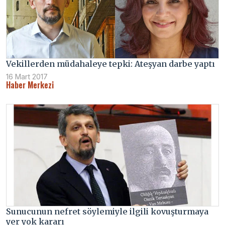
Vekillerden müdahaleye tepki: Ateşyan darbe yaptı
16 Mart 2017
Haber Merkezi
Sunucunun nefret söylemiyle ilgili kovuşturmaya
yer yok kararı