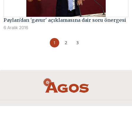
Paylan'dan 'gavur' açıklamasına dair soru önergesi
6 Aralık 2016
1
2
3