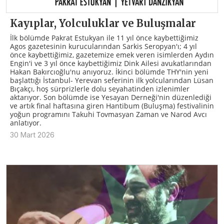
Kayıplar, Yolculuklar ve Buluşmalar
İlk bölümde Pakrat Estukyan ile 11 yıl önce kaybettiğimiz
Agos gazetesinin kurucularından Sarkis Seropyan'ı; 4 yıl
önce kaybettiğimiz, gazetemize emek veren isimlerden Aydın
Engin'i ve 3 yıl önce kaybettiğimiz Dink Ailesi avukatlarından
Hakan Bakırcıoğlu'nu anıyoruz. İkinci bölümde THY'nin yeni
başlattığı İstanbul- Yerevan seferinin ilk yolcularından Lüsan
Bıçakçı, hoş sürprizlerle dolu seyahatinden izlenimler
aktarıyor. Son bölümde ise Yesayan Derneği'nin düzenlediği
ve artık final haftasına giren Hantibum (Buluşma) festivalinin
yoğun programını Takuhi Tovmasyan Zaman ve Narod Avcı
anlatıyor.
30 Mart 2026