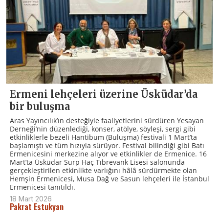
Ermeni lehçeleri üzerine Üsküdar’da
bir buluşma
Aras Yayıncılık’ın desteğiyle faaliyetlerini sürdüren Yesayan
Derneği’nin düzenlediği, konser, atölye, söyleşi, sergi gibi
etkinliklerle bezeli Hantibum (Buluşma) festivali 1 Mart’ta
başlamıştı ve tüm hızıyla sürüyor. Festival bilindiği gibi Batı
Ermenicesini merkezine alıyor ve etkinlikler de Ermenice. 16
Mart’ta Üsküdar Surp Haç Tıbrevank Lisesi salonunda
gerçekleştirilen etkinlikte varlığını hâlâ sürdürmekte olan
Hemşin Ermenicesi, Musa Dağ ve Sasun lehçeleri ile İstanbul
Ermenicesi tanıtıldı.
18 Mart 2026
Pakrat Estukyan