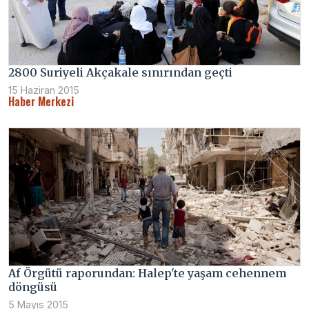
2800 Suriyeli Akçakale sınırından geçti
15 Haziran 2015
Haber Merkezi
Af Örgütü raporundan: Halep'te yaşam cehennem
döngüsü
5 Mayıs 2015