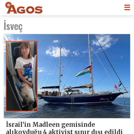
☰
İsveç
İsrail’in Madleen gemisinde
alıkoyduğu 4 aktivist sınır dışı edildi