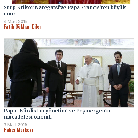
Surp Krikor Naregatsi’ye Papa Francis’ten büyük
onur
4 Mart 2015
Fatih Gökhan Diler
Papa : Kürdistan yönetimi ve Peşmergenin
mücadelesi önemli
3 Mart 2015
Haber Merkezi