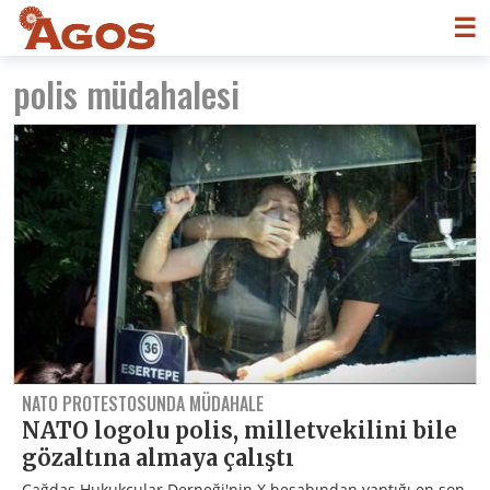
☰
polis müdahalesi
NATO PROTESTOSUNDA MÜDAHALE
NATO logolu polis, milletvekilini bile
gözaltına almaya çalıştı
Çağdaş Hukukçular Derneği'nin X hesabından yaptığı en son