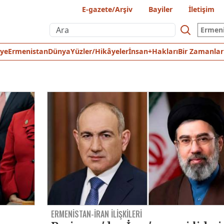
E-gazete/Arşiv
Bayiler
İletişim
Ermen
iye
Ermenistan
Dünya
Yüzler/Hikâyeler
İnsan+Hakları
Bir Zamanlar
ERMENİSTAN-İRAN İLİŞKİLERİ