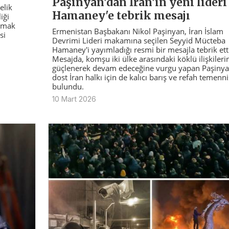
Paşinyan'dan İran'ın yeni lideri
elik
Hamaney'e tebrik mesajı
iği
apmak
Ermenistan Başbakanı Nikol Paşinyan, İran İslam
si
Devrimi Lideri makamına seçilen Seyyid Mücteba
Hamaney'i yayımladığı resmi bir mesajla tebrik etti
Mesajda, komşu iki ülke arasındaki köklü ilişkileri
güçlenerek devam edeceğine vurgu yapan Paşinya
dost İran halkı için de kalıcı barış ve refah temenn
bulundu.
10 Mart 2026