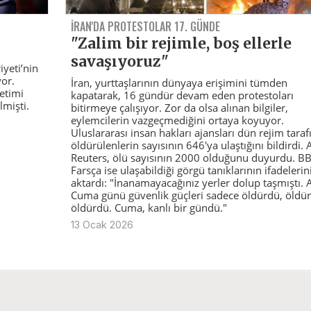
İRAN'DA PROTESTOLAR 17. GÜNDE
"Zalim bir rejimle, boş ellerle
savaşıyoruz"
yeti’nin
or.
İran, yurttaşlarının dünyaya erişimini tümden
etimi
kapatarak, 16 gündür devam eden protestoları
lmişti.
bitirmeye çalışıyor. Zor da olsa alınan bilgiler,
eylemcilerin vazgeçmediğini ortaya koyuyor.
Uluslararası insan hakları ajansları dün rejim tara
öldürülenlerin sayısının 646'ya ulaştığını bildirdi.
Reuters, ölü sayısının 2000 olduğunu duyurdu. B
Farsça ise ulaşabildiği görgü tanıklarının ifadelerin
aktardı: "İnanamayacağınız yerler dolup taşmıştı. 
Cuma günü güvenlik güçleri sadece öldürdü, öldü
öldürdü. Cuma, kanlı bir gündü."
13 Ocak 2026