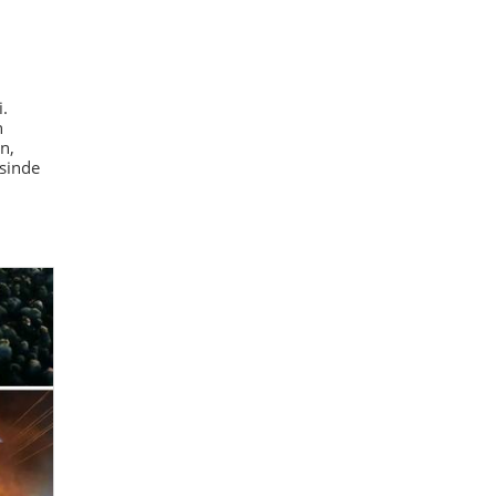
.
n
n,
isinde