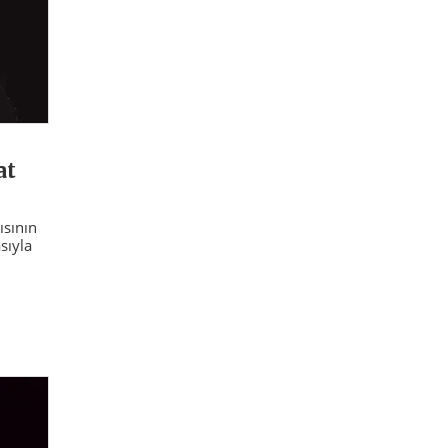
at
ısının
sıyla