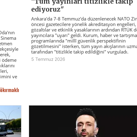
"Tüm yayınları titizlikle takip
ediyoruz"
Ankara'da 7-8 Temmuz'da düzenlenecek NATO Zir
öncesi gazetecilere yönelik akreditasyon engelleri,
gözaltılar ve etkinlik yasaklarının ardından RTÜK d
 Oda'nın
yayıncılara "uyarı" geldi. Kurum, haber ve tartışma
ı Sinema
programlarında "millî güvenlik perspektifinin
netmen
gözetilmesini" isterken, tüm yayın akışlarının uzm
ekçesiyle
tarafından "titizlikle takip edildiğini" vurguladı.
terek,
5 Temmuz 2026
ri ödeme
ıklarını
eri,
imini ve
Gökırmaklı