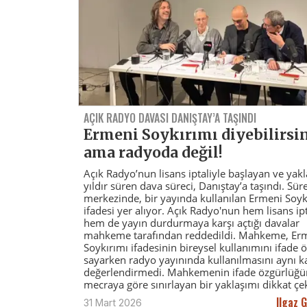
AÇIK RADYO DAVASI DANIŞTAY’A TAŞINDI
Ermeni Soykırımı diyebilirsi
ama radyoda değil!
Açık Radyo’nun lisans iptaliyle başlayan ve yakla
yıldır süren dava süreci, Danıştay’a taşındı. Sür
merkezinde, bir yayında kullanılan Ermeni Soyk
ifadesi yer alıyor. Açık Radyo'nun hem lisans ip
hem de yayın durdurmaya karşı açtığı davalar
mahkeme tarafından reddedildi. Mahkeme, Er
Soykırımı ifadesinin bireysel kullanımını ifade 
sayarken radyo yayınında kullanılmasını aynı
değerlendirmedi. Mahkemenin ifade özgürlüğ
mecraya göre sınırlayan bir yaklaşımı dikkat çek
Ilgaz 
31 Mart 2026