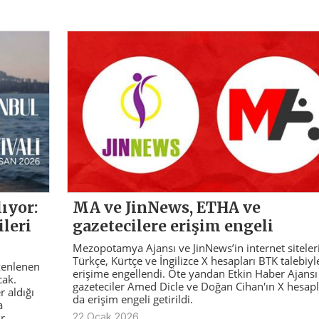
lıyor:
MA ve JinNews, ETHA ve
leri
gazetecilere erişim engeli
Mezopotamya Ajansı ve JinNews’in internet siteleri
Türkçe, Kürtçe ve İngilizce X hesapları BTK talebiyl
üzenlenen
erişime engellendi. Öte yandan Etkin Haber Ajansı 
cak.
gazeteciler Amed Dicle ve Doğan Cihan'ın X hesapl
r aldığı
da erişim engeli getirildi.
a
r
22 Ocak 2026