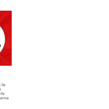
 ile
e
ile
arına