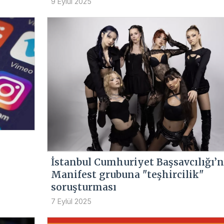
9 Eylül 2025
İstanbul Cumhuriyet Başsavcılığı’
Manifest grubuna "teşhircilik"
soruşturması
7 Eylül 2025