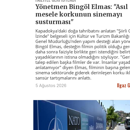
Yönetmen Bingöl Elmas: "Asıl
mesele korkunun sinemayı
susturması"
Kapadokya'daki doğa tahribatını anlatan "Şiirli
İzinde" belgeseli için Kültür ve Turizm Bakanlığ
Genel Müdürlüğü'nden yapım desteği alan yö
Bingöl Elmas, desteğin filmin politik olduğu ger
daha sonra faiziyle birlikte geri istendiğini belir
yaşadıklarının istisna olmadığını söylüyor. "Ge
talep edilen başka filmler de var. İnsanlar yaşad
anlatamıyor" diyen Elmas, filminin başına gelenl
sinema sektöründe giderek derinleşen korku ikl
sansür tartışmalarını anlattı.
Ilgaz 
5 Ağustos 2026