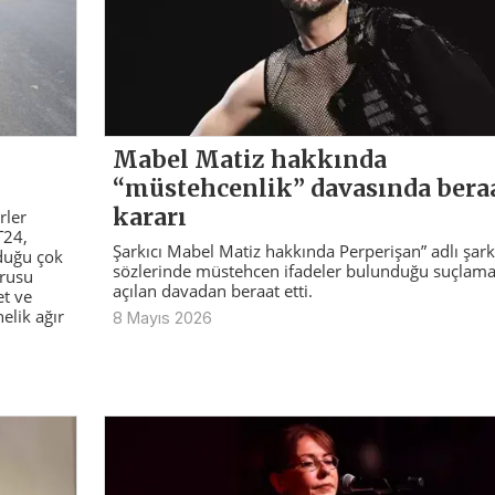
Mabel Matiz hakkında
“müstehcenlik” davasında bera
kararı
rler
T24,
Şarkıcı Mabel Matiz hakkında Perperişan” adlı şark
duğu çok
sözlerinde müstehcen ifadeler bulunduğu suçlama
rusu
açılan davadan beraat etti.
et ve
elik ağır
8 Mayıs 2026