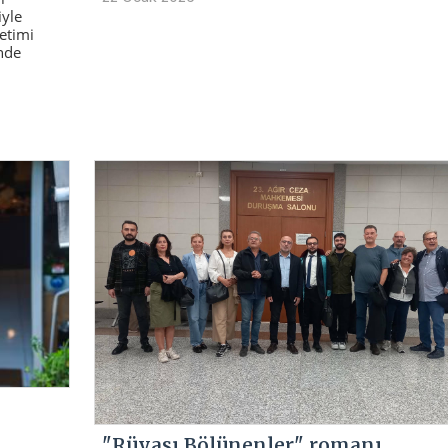
iyle
netimi
nde
"Rüyası Bölünenler" romanı