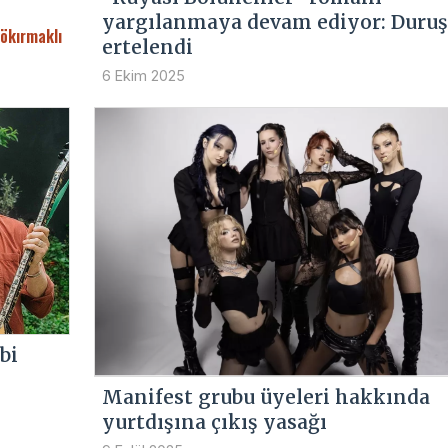
yargılanmaya devam ediyor: Duru
Gökırmaklı
ertelendi
6 Ekim 2025
bi
Manifest grubu üyeleri hakkında
yurtdışına çıkış yasağı