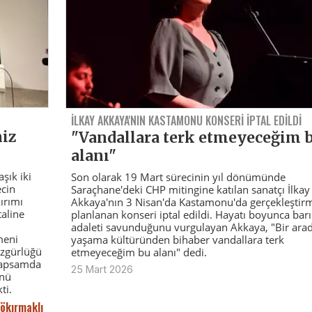
İLKAY AKKAYA'NIN KASTAMONU KONSERI IPTAL EDILDI
niz
"Vandallara terk etmeyeceğim 
alanı"
şık iki
Son olarak 19 Mart sürecinin yıl dönümünde
ecin
Saraçhane'deki CHP mitingine katılan sanatçı İlkay
ırımı
Akkaya'nın 3 Nisan'da Kastamonu'da gerçekleştir
taline
planlanan konseri iptal edildi. Hayatı boyunca barı
adaleti savunduğunu vurgulayan Akkaya, "Bir ara
meni
yaşama kültüründen bihaber vandallara terk
özgürlüğü
etmeyeceğim bu alanı" dedi.
 kapsamda
25 Mart 2026
ünü
ti.
Gökırmaklı