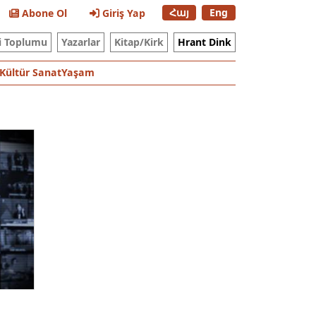
Հայ
Eng
Abone Ol
Giriş Yap
i Toplumu
Yazarlar
Kitap/Kirk
Hrant Dink
Kültür Sanat
Yaşam