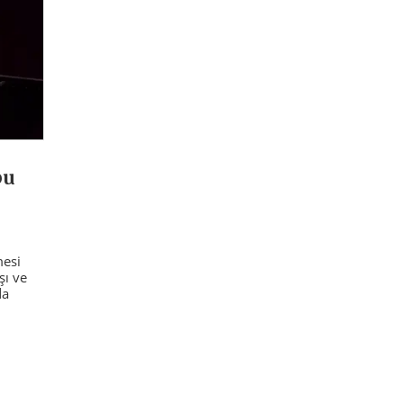
bu
mesi
şı ve
da