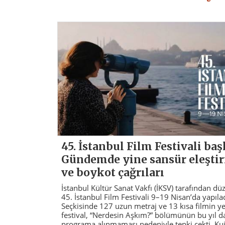
45. İstanbul Film Festivali baş
Gündemde yine sansür eleştiri
ve boykot çağrıları
İstanbul Kültür Sanat Vakfı (İKSV) tarafından d
45. İstanbul Film Festivali 9–19 Nisan’da yapıla
Seçkisinde 127 uzun metraj ve 13 kısa filmin ye
festival, “Nerdesin Aşkım?” bölümünün bu yıl d
programa alınmaması nedeniyle tepki çekti. Kui