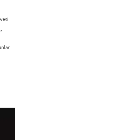
vesi
e
anlar