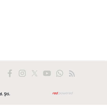
Web tasarım: Red Biliş
. Şti.