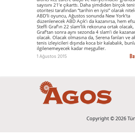
sayısını 21’e çıkarttı. Daha şimdiden birçok teni
otoritesi tarafından “tarihin en iyisi” olarak nite
ABD’li oyuncu, Ağustos sonunda New York’ta
düzenlenecek ABD Açık’ı da kazanırsa, hem efs
Steffi Graf’ın 22 slam’lik rekoruna ortak olacak
Graf’tan sonra aynı sezonda 4 slam’i de kazanan
olacak. Olacak olmasına da, Serena fanları ve ak
tenis izleyicileri dışında koca bir kalabalık, bunl
ilgilenemeyecek kadar meşguller.
Ba
1 Ağustos 2015
Copyright © 2026 Tüm