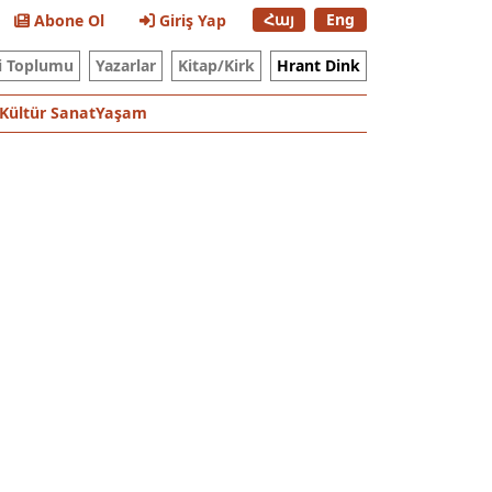
Հայ
Eng
Abone Ol
Giriş Yap
i Toplumu
Yazarlar
Kitap/Kirk
Hrant Dink
Kültür Sanat
Yaşam