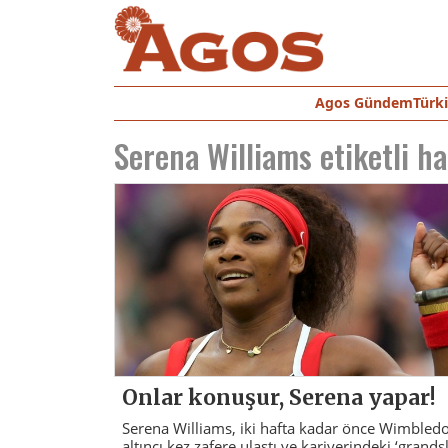
Agos Gündem
Türk
Serena Williams
etiketli h
Onlar konuşur, Serena yapar!
Serena Williams, iki hafta kadar önce Wimbled
altıncı kez zafere ulaştı ve kariyerindeki ‘grands