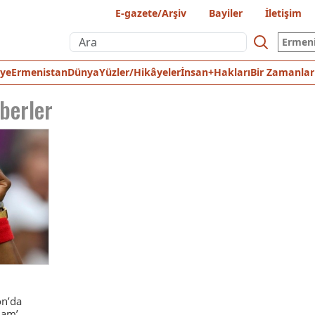
E-gazete/Arşiv
Bayiler
İletişim
Ermen
iye
Ermenistan
Dünya
Yüzler/Hikâyeler
İnsan+Hakları
Bir Zamanlar
aberler
on’da
lam’