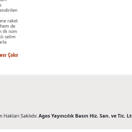
s
lendirilen
ane raket
, hem de
 ilk isim
lı selim
arla
wer Çakır
 Hakları Saklıdır.
Agos Yayıncılık Basın Hiz. San. ve Tic. Ltd