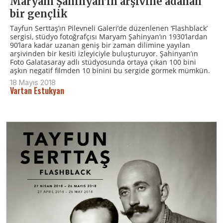
Maryam Şahinyan’ın arşivine adanan
bir gençlik
Tayfun Serttaş’ın Pilevneli Galeri’de düzenlenen ‘Flashblack’
sergisi, stüdyo fotoğrafçısı Maryam Şahinyan’ın 1930’lardan
90’lara kadar uzanan geniş bir zaman dilimine yayılan
arşivinden bir kesiti izleyiciyle buluşturuyor. Şahinyan’ın
Foto Galatasaray adlı stüdyosunda ortaya çıkan 100 bini
aşkın negatif filmden 10 binini bu sergide görmek mümkün.
18 Mayıs 2018
Vartan Estukyan