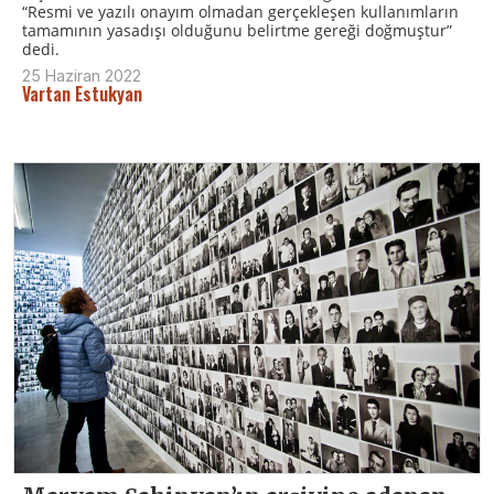
“Resmi ve yazılı onayım olmadan gerçekleşen kullanımların
tamamının yasadışı olduğunu belirtme gereği doğmuştur”
dedi.
25 Haziran 2022
Vartan Estukyan