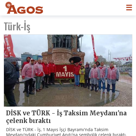
☰
Türk-İş
DİSK ve TÜRK - İş Taksim Meydanı'na
çelenk bıraktı
DİSK ve TÜRK - İş, 1 Mayıs İşçi Bayramı'nda Taksim
Meydanı'ndaki Cumhuriyet Anıtı'na sembolik çelenk bıraktı.