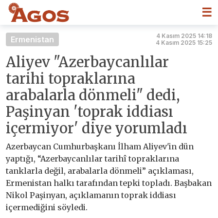
☰
4 Kasım 2025 14:18
Ermenistan
4 Kasım 2025 15:25
Aliyev "Azerbaycanlılar
tarihi topraklarına
arabalarla dönmeli" dedi,
Paşinyan 'toprak iddiası
içermiyor' diye yorumladı
Azerbaycan Cumhurbaşkanı İlham Aliyev'in dün
yaptığı, “Azerbaycanlılar tarihî topraklarına
tanklarla değil, arabalarla dönmeli” açıklaması,
Ermenistan halkı tarafından tepki topladı. Başbakan
Nikol Paşinyan, açıklamanın toprak iddiası
içermediğini söyledi.