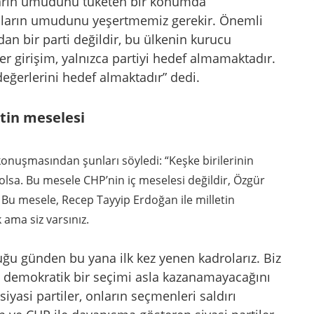
nların umudunu tüketen bir konumda
anların umudunu yeşertmemiz gerekir. Önemli
an bir parti değildir, bu ülkenin kurucu
her girişim, yalnızca partiyi hedef almamaktadır.
değerlerini hedef almaktadır” dedi.
etin meselesi
 konuşmasından şunları söyledi:
“Keşke birilerinin
olsa.
Bu mesele CHP’nin iç meselesi değildir, Özgür
.
Bu mesele, Recep Tayyip Erdoğan ile milletin
ama siz varsınız.
duğu günden bu yana ilk kez yenen kadrolarız. Biz
ti demokratik bir seçimi asla kazanamayacağını
siyasi partiler, onların seçmenleri saldırı