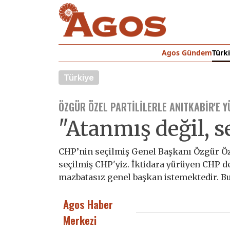
Agos Gündem
Türk
Türkiye
ÖZGÜR ÖZEL PARTILILERLE ANITKABIR'E 
"Atanmış değil, 
CHP’nin seçilmiş Genel Başkanı Özgür Öz
seçilmiş CHP'yiz. İktidara yürüyen CHP de
mazbatasız genel başkan istemektedir. Bun
Agos Haber
Merkezi