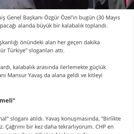
miş Genel Başkanı Özgür Özel’in bugün (30 Mayıs
cağı alanda büyük bir kalabalık toplandı.
şkanlığı önündeki alan her geçen dakika
r Türkiye” sloganları attı.
ardı, kalabalık arasında ilerlemekte güçlük
nı Mansur Yavaş da alana geldi ve kitleyi
tmeli"
l" sloganı atıldı. Yavaş konuşmasında, "Birlikte
z. Çağrımı bir kez daha tekrarlıyorum. CHP en