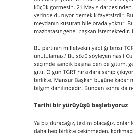
küçük görmesin. 21 Mayıs darbesinden 
yerinde duruyor demek kifayetsizdir. B
meydanın küsuratı bile orada yoktur. 
mazbatasız genel başkan istemektedir. 
Bu partinin milletvekili yaptığı birisi T
unutulamaz.' Bu sözü söyleyen nasıl Cum
seçimde sandık başına ben de gittim, g
gitti. O gün TGRT hırsızlara sahip çıkı
birlikte. Mansur Başkan bugüne kadar ne
bilgim dahilindedir. Bundan sonra da ne
Tarihi bir yürüyüşü başlatıyoruz
Ya biz duracağız, teslim olacağız, onlar
daha hep birlikte çekinmeden, korkmada