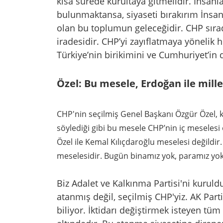
kısa sürede kurultaya gitmelidir. İnsa
bulunmaktansa, siyaseti bırakırım İns
olan bu toplumun geleceğidir. CHP sırad
iradesidir. CHP’yi zayıflatmaya yönelik 
Türkiye’nin birikimini ve Cumhuriyet’in 
Özel: Bu mesele, Erdoğan ile mill
CHP'nin seçilmiş Genel Başkanı Özgür Özel,
söylediği gibi bu mesele CHP’nin iç meselesi 
Özel ile Kemal Kılıçdaroğlu meselesi değildir
meselesidir.
Bugün binamız yok, paramız yok 
Biz Adalet ve Kalkınma Partisi'ni kurul
atanmış değil, seçilmiş CHP'yiz. AK Par
biliyor. İktidarı değiştirmek isteyen tüm 