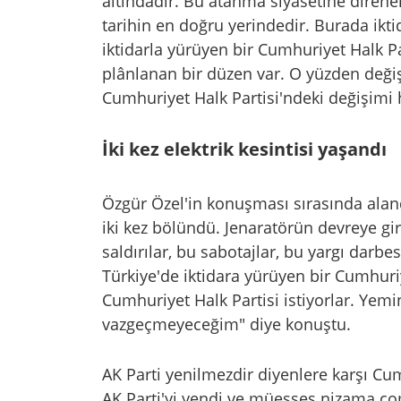
altındadır. Bu atanma siyasetine direne
tarihin en doğru yerindedir. Burada ikti
iktidarla yürüyen bir Cumhuriyet Halk Par
plânlanan bir düzen var. O yüzden değiş
Cumhuriyet Halk Partisi'ndeki değişimi
İki kez elektrik kesintisi yaşandı
Özgür Özel'in konuşması sırasında aland
iki kez bölündü. Jenaratörün devreye g
saldırılar, bu sabotajlar, bu yargı darbes
Türkiye'de iktidara yürüyen bir Cumhuriye
Cumhuriyet Halk Partisi istiyorlar. Yem
vazgeçmeyeceğim" diye konuştu.
AK Parti yenilmezdir diyenlere karşı Cum
AK Parti'yi yendi ve müesses nizama ço