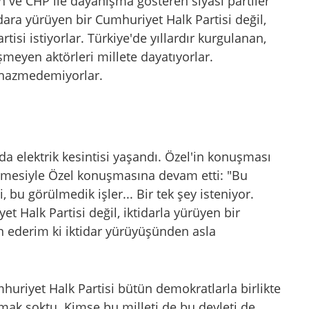
n ve CHP ile dayanışma gösteren siyasi partiler
dara yürüyen bir Cumhuriyet Halk Partisi değil,
tisi istiyorlar. Türkiye'de yıllardır kurgulanan,
meyen aktörleri millete dayatıyorlar.
 hazmedemiyorlar.
a elektrik kesintisi yaşandı. Özel'in konuşması
irmesiyle Özel konuşmasına devam etti: "Bu
i, bu görülmedik işler... Bir tek şey isteniyor.
t Halk Partisi değil, iktidarla yürüyen bir
in ederim ki iktidar yürüyüşünden asla
huriyet Halk Partisi bütün demokratlarla birlikte
mak soktu. Kimse bu milleti de bu devleti de