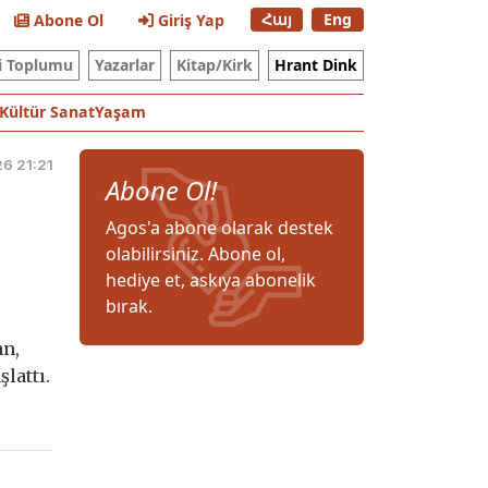
Հայ
Eng
Abone Ol
Giriş Yap
i Toplumu
Yazarlar
Kitap/Kirk
Hrant Dink
Kültür Sanat
Yaşam
6 21:21
Abone Ol!
Agos'a abone olarak destek
olabilirsiniz. Abone ol,
hediye et, askıya abonelik
bırak.
an,
lattı.