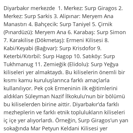
Diyarbakır merkezde 1. Merkez: Surp Giragos 2.
Merkez: Surp Sarkis 3. Alipınar: Meryem Ana
Manastırı 4. Bahçecik: Surp Taniyel 5. Çirnik
(Pınardüzü): Meryem Ana 6. Karabaş: Surp Simon
7. Karakilise (Dökmetaş): Ermeni Kilisesi 8.
Kabi/Keyabi (Bağıvar): Surp Krisdofor 9.
Keterbi/Kıtırbil: Surp Hagop 10. Satıköy: Surp
Tukhmanug 11. Zemieğik (Elidolu): Surp Yeğya
kiliseleri yer almaktaydı. Bu kiliselerin önemli bir
kısmı kamu kuruluşlarınca farklı amaçlarla
kullanılıyor. Pek çok Ermeninin ilk eğitimlerini
aldıkları Süleyman Nazif İlkokulu’nun bir bölümü
bu kiliselerden birine aittir. Diyarbakır’da farklı
mezheplerin ve farklı etnik toplulukların kiliseleri
iç içe yer alıyorlardı. Örneğin, Surp Giragos’un yan
sokağında Mar Petyun Keldani Kilisesi yer