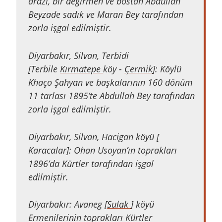
arazi, bir değirmen ve bostan Abdullah
Beyzade sadık ve Maran Bey tarafından
zorla işgal edilmiştir.
Diyarbakır, Silvan, Terbidi
[Terbile
Kırmatepe
köy -
Çermik
]: Köylü
Khaço Şahyan ve başkalarının 160 dönüm
11 tarlası 1895’te Abdullah Bey tarafından
zorla işgal edilmiştir.
Diyarbakır, Silvan, Hacigan köyü [
Karacalar]: Ohan Usoyan’ın toprakları
1896’da Kürtler tarafından işgal
edilmiştir.
Diyarbakır: Avaneg [
Sulak
] köyü
Ermenilerinin toprakları Kürtler