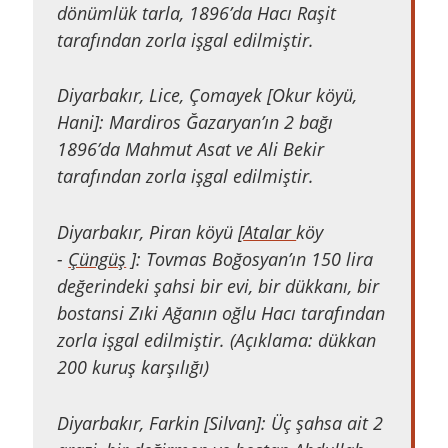
dönümlük tarla, 1896’da Hacı Raşit
tarafından zorla işgal edilmiştir.
Diyarbakır, Lice, Çomayek [Okur köyü,
Hani]: Mardiros Ğazaryan’ın 2 bağı
1896’da Mahmut Asat ve Ali Bekir
tarafından zorla işgal edilmiştir.
Diyarbakır, Piran köyü [
Atalar
köy
-
Çüngüş
]: Tovmas Boğosyan’ın 150 lira
değerindeki şahsi bir evi, bir dükkanı, bir
bostansi Zıki Ağanın oğlu Hacı tarafından
zorla işgal edilmiştir. (Açıklama: dükkan
200 kuruş karşılığı)
Diyarbakır, Farkin [Silvan]: Üç şahsa ait 2