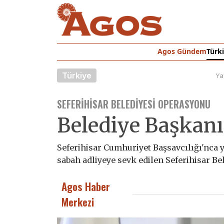
Agos Gündem
Türk
Türkiye
Ya
SEFERIHISAR BELEDIYESI OPERASYONU
Belediye Başkanı 
Seferihisar Cumhuriyet Başsavcılığı'nca
sabah adliyeye sevk edilen Seferihisar Bele
Agos Haber
Merkezi