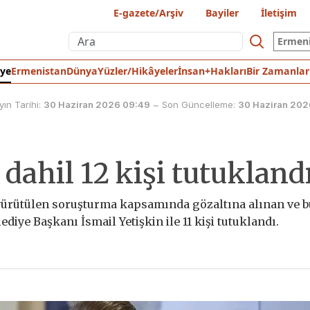
E-gazete/Arşiv
Bayiler
İletişim
Ermen
iye
Ermenistan
Dünya
Yüzler/Hikâyeler
İnsan+Hakları
Bir Zamanlar
yın Tarihi:
30 Haziran 2026 09:49
~
Son Güncelleme:
30 Haziran 202
dahil 12 kişi tutukland
 yürütülen soruşturma kapsamında gözaltına alınan ve b
diye Başkanı İsmail Yetişkin ile 11 kişi tutuklandı.