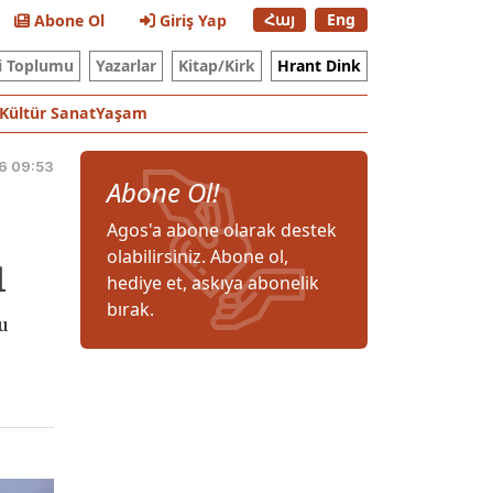
Հայ
Eng
Abone Ol
Giriş Yap
i Toplumu
Yazarlar
Kitap/Kirk
Hrant Dink
Kültür Sanat
Yaşam
6 09:53
Abone Ol!
Agos'a abone olarak destek
olabilirsiniz. Abone ol,
ı
hediye et, askıya abonelik
bırak.
u