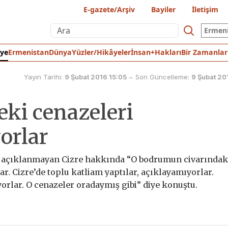
E-gazete/Arşiv
Bayiler
İletişim
Ermen
iye
Ermenistan
Dünya
Yüzler/Hikâyeler
İnsan+Hakları
Bir Zamanlar
Yayın Tarihi:
9 Şubat 2016 15:05
~
Son Güncelleme:
9 Şubat 20
eki cenazeleri
orlar
am açıklanmayan Cizre hakkında “O bodrumun civarındak
r. Cizre’de toplu katliam yaptılar, açıklayamıyorlar.
yorlar. O cenazeler oradaymış gibi” diye konuştu.