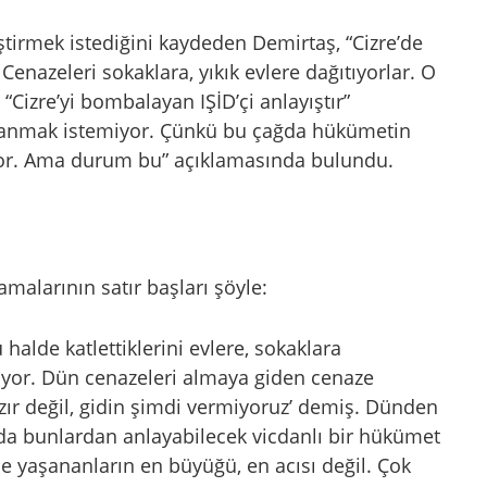
tirmek istediğini kaydeden Demirtaş, “Cizre’de
 Cenazeleri sokaklara, yıkık evlere dağıtıyorlar. O
“Cizre’yi bombalayan IŞİD’çi anlayıştır”
inanmak istemiyor. Çünkü bu çağda hükümetin
ıyor. Ama durum bu” açıklamasında bulundu.
malarının satır başları şöyle:
 halde katlettiklerini evlere, sokaklara
ılıyor. Dün cenazeleri almaya giden cenaze
azır değil, gidin şimdi vermiyoruz’ demiş. Dünden
zda bunlardan anlayabilecek vicdanlı bir hükümet
de yaşananların en büyüğü, en acısı değil. Çok