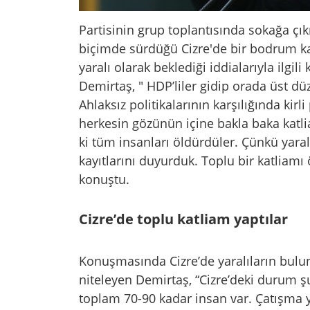
Partisinin grup toplantısında sokağa çı
biçimde sürdüğü Cizre'de bir bodrum katı
yaralı olarak beklediği iddialarıyla ilg
Demirtaş, " HDP’liler gidip orada üst düz
Ahlaksız politikalarının karşılığında kir
herkesin gözünün içine bakla baka katli
ki tüm insanları öldürdüler. Çünkü yaral
kayıtlarını duyurduk. Toplu bir katliamı 
konuştu.
Cizre’de toplu katliam yaptılar
Konuşmasında Cizre’de yaralıların bul
niteleyen Demirtaş, “Cizre’deki durum 
toplam 70-90 kadar insan var. Çatışma yo