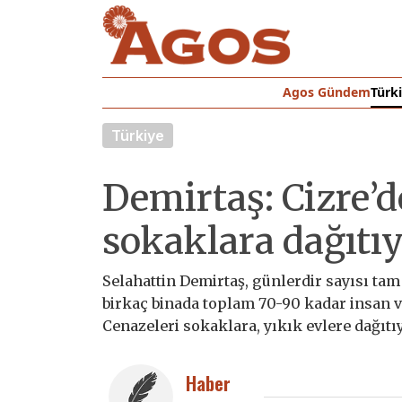
Agos Gündem
Türk
Türkiye
Demirtaş: Cizre’d
sokaklara dağıtıy
Selahattin Demirtaş, günlerdir sayısı t
birkaç binada toplam 70-90 kadar insan va
Cenazeleri sokaklara, yıkık evlere dağıtı
Haber