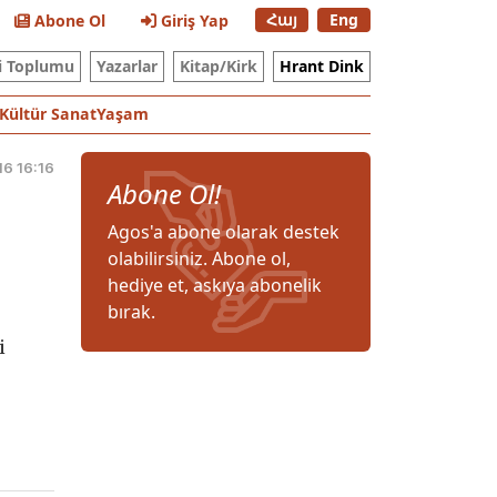
Հայ
Eng
Abone Ol
Giriş Yap
i Toplumu
Yazarlar
Kitap/Kirk
Hrant Dink
Kültür Sanat
Yaşam
16 16:16
Abone Ol!
Agos'a abone olarak destek
olabilirsiniz. Abone ol,
hediye et, askıya abonelik
bırak.
i