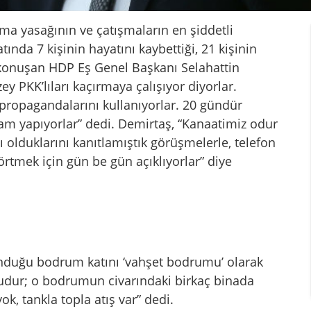
kma yasağının ve çatışmaların en şiddetli
nda 7 kişinin hayatını kaybettiği, 21 kişinin
ili konuşan HDP Eş Genel Başkanı Selahattin
ey PKK’lıları kaçırmaya çalışıyor diyorlar.
li propagandalarını kullanıyorlar. 20 gündür
am yapıyorlar” dedi. Demirtaş, “Kanaatimiz odur
ı olduklarını kanıtlamıştık görüşmelerle, telefon
örtmek için gün be gün açıklıyorlar” diye
unduğu bodrum katını ‘vahşet bodrumu’ olarak
şudur; o bodrumun civarındaki birkaç binada
k, tankla topla atış var” dedi.