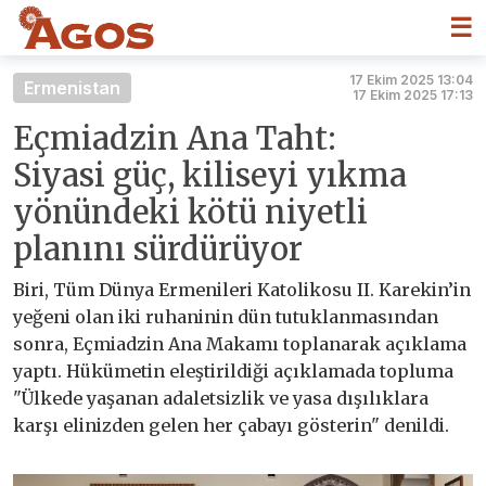
☰
17 Ekim 2025 13:04
Ermenistan
17 Ekim 2025 17:13
Eçmiadzin Ana Taht:
Siyasi güç, kiliseyi yıkma
yönündeki kötü niyetli
planını sürdürüyor
Biri, Tüm Dünya Ermenileri Katolikosu II. Karekin’in
yeğeni olan iki ruhaninin dün tutuklanmasından
sonra, Eçmiadzin Ana Makamı toplanarak açıklama
yaptı. Hükümetin eleştirildiği açıklamada topluma
"Ülkede yaşanan adaletsizlik ve yasa dışılıklara
karşı elinizden gelen her çabayı gösterin" denildi.