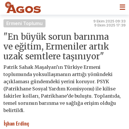
☰
9 Ekim 2025 09:33
Ermeni Toplumu
9 Ekim 2025 17:39
"En büyük sorun barınma
ve eğitim, Ermeniler artık
uzak semtlere taşınıyor"
Patrik Sahak Maşalyan’ın Türkiye Ermeni
toplumunda yoksullaşmanın arttığı yönündeki
açıklaması gündemdeki yerini koruyor. PSYK
(Patrikhane Sosyal Yardım Komisyonu) ile kilise
fakirler kolları, Patrikhane’de buluştu. Toplantıda,
temel sorunun barınma ve sağlığa erişim olduğu
belirtildi.
İşhan Erdinç