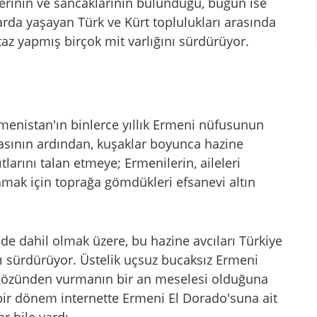
lerinin ve sancaklarının bulunduğu, bugün ise
rda yaşayan Türk ve Kürt toplulukları arasında
az yapmış birçok mit varlığını sürdürüyor.
menistan'ın binlerce yıllık Ermeni nüfusunun
masının ardından, kuşaklar boyunca hazine
tlarını talan etmeye; Ermenilerin, aileleri
amak için toprağa gömdükleri efsanevi altın
de dahil olmak üzere, bu hazine avcıları Türkiye
ı sürdürüyor. Üstelik uçsuz bucaksız Ermeni
yı gözünden vurmanın bir an meselesi olduğuna
i bir dönem internette Ermeni El Dorado'suna ait
ar bile vardı.