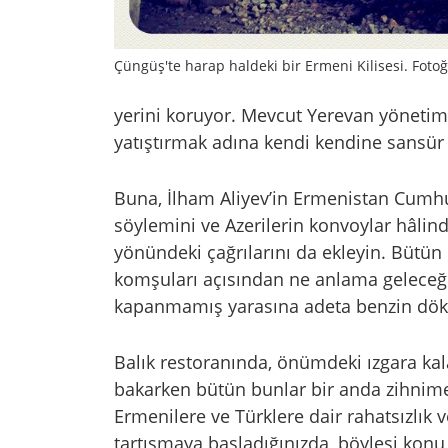
Çüngüş'te harap haldeki bir Ermeni Kilisesi. Foto
yerini koruyor. Mevcut Yerevan yönetim
yatıştırmak adına kendi kendine sansür
Buna, İlham Aliyev’in Ermenistan Cumhur
söylemini ve Azerilerin konvoylar hâlind
yönündeki çağrılarını da ekleyin. Bütün
komşuları açısından ne anlama geleceği
kapanmamış yarasına adeta benzin dök
Balık restoranında, önümdeki ızgara kal
bakarken bütün bunlar bir anda zihnim
Ermenilere ve Türklere dair rahatsızlık 
tartışmaya başladığınızda, böylesi konu