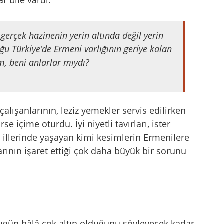
gerçek hazinenin yerin altında değil yerin
oğu Türkiye’de Ermeni varlığının geriye kalan
m, beni anlarlar mıydı?
alışanlarının, leziz yemekler servis edilirken
e içime oturdu. İyi niyetli tavırları, ister
 illerinde yaşayan kimi kesimlerin Ermenilere
larının işaret ettiği çok daha büyük bir sorunu
bugün hâlâ çok altın olduğunu söyleyecek kadar