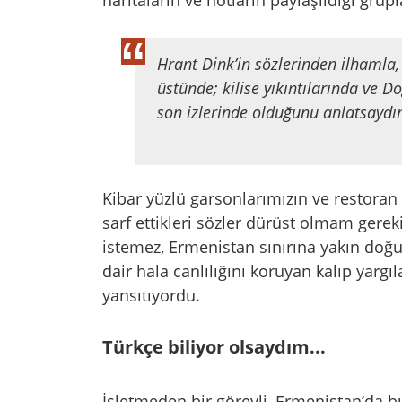
Hrant Dink’in sözlerinden ilhamla, 
üstünde; kilise yıkıntılarında ve D
son izlerinde olduğunu anlatsaydı
Kibar yüzlü garsonlarımızın ve restoran ç
sarf ettikleri sözler dürüst olmam gerekirs
istemez, Ermenistan sınırına yakın doğu
dair hala canlılığını koruyan kalıp yargı
yansıtıyordu.
Türkçe biliyor olsaydım...
İşletmeden bir görevli, Ermenistan’da 