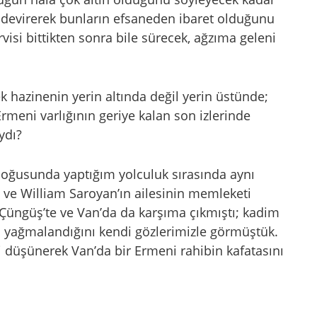
ni devirerek bunların efsaneden ibaret olduğunu
ervisi bittikten sonra bile sürecek, ağzıma geleni
k hazinenin yerin altında değil yerin üstünde;
Ermeni varlığının geriye kalan son izlerinde
ydı?
n doğusunda yaptığım yolculuk sırasında aynı
 ve William Saroyan’ın ailesinin memleketi
m Çüngüş’te ve Van’da da karşıma çıkmıştı; kadim
sıl yağmalandığını kendi gözlerimizle görmüştük.
ini düşünerek Van’da bir Ermeni rahibin kafatasını