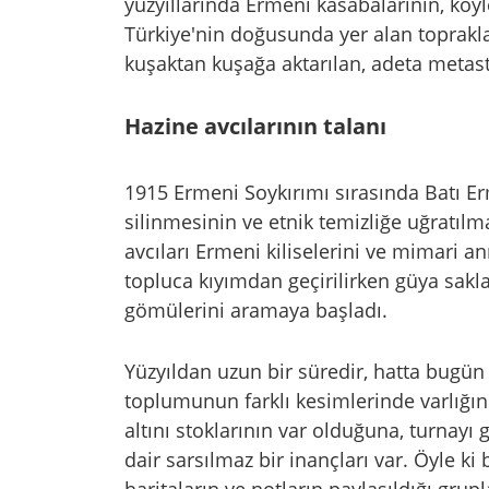
yüzyıllarında Ermeni kasabalarının, köy
Türkiye'nin doğusunda yer alan toprakla
kuşaktan kuşağa aktarılan, adeta metast
Hazine avcılarının talanı
1915 Ermeni Soykırımı sırasında Batı Er
silinmesinin ve etnik temizliğe uğratıl
avcıları Ermeni kiliselerini ve mimari anı
topluca kıyımdan geçirilirken güya sakl
gömülerini aramaya başladı.
Yüzyıldan uzun bir süredir, hatta bugün 
toplumunun farklı kesimlerinde varlığın
altını stoklarının var olduğuna, turna
dair sarsılmaz bir inançları var. Öyle k
haritaların ve notların paylaşıldığı grupl