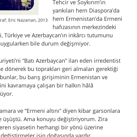
Tehcir ve Soykırım’ın
yankıları hem Diaspora’da
hem Ermenistan’da Ermeni
ğraf: Eric Nazarian, 2013
hafızasının merkezindeki
i, Türkiye ve Azerbaycan’ın inkârcı tutumunu
 uygularken bile durum değişmiyor.
iyeti’ni “Batı Azerbaycan” ilan eden irredentist
e dönerek bu toprakları geri almaları gerektiği
 bunlar, bu barış girişiminin Ermenistan ve
ni kavramaya çalışan bir halkın hâlâ
üyor.
amara ve “Ermeni altını” diyen kibar garsonlara
e üşüştü. Ama konuyu değiştiriyorum. Zira
veren siyasetin herhangi bir yönü üzerine
 değiştirmeler işin doğasında vardır.