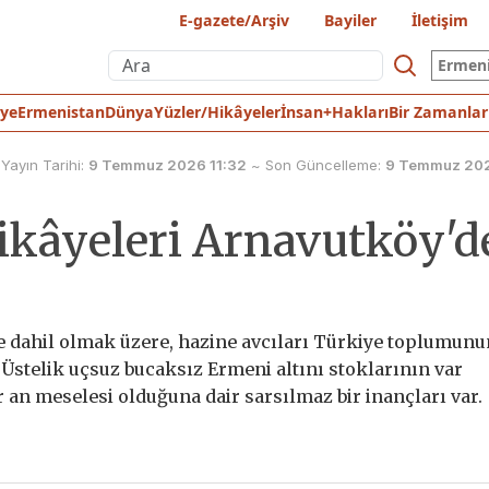
E-gazete/Arşiv
Bayiler
İletişim
Ermen
iye
Ermenistan
Dünya
Yüzler/Hikâyeler
İnsan+Hakları
Bir Zamanlar
Yayın Tarihi:
9 Temmuz 2026 11:32
~
Son Güncelleme:
9 Temmuz 202
hikâyeleri Arnavutköy'd
de dahil olmak üzere, hazine avcıları Türkiye toplumunu
 Üstelik uçsuz bucaksız Ermeni altını stoklarının var
an meselesi olduğuna dair sarsılmaz bir inançları var.