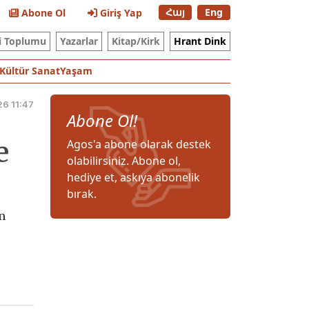
Հայ
Eng
Abone Ol
Giriş Yap
i Toplumu
Yazarlar
Kitap/Kirk
Hrant Dink
Kültür Sanat
Yaşam
6 11:47
Abone Ol!
e
Agos'a abone olarak destek
olabilirsiniz. Abone ol,
hediye et, askıya abonelik
bırak.
n