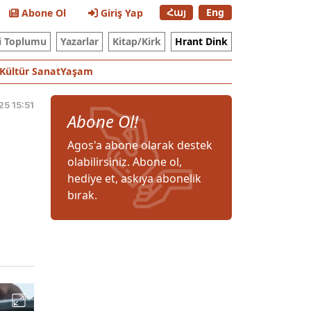
Հայ
Eng
Abone Ol
Giriş Yap
i Toplumu
Yazarlar
Kitap/Kirk
Hrant Dink
Kültür Sanat
Yaşam
25 15:51
Abone Ol!
Agos'a abone olarak destek
olabilirsiniz. Abone ol,
hediye et, askıya abonelik
bırak.