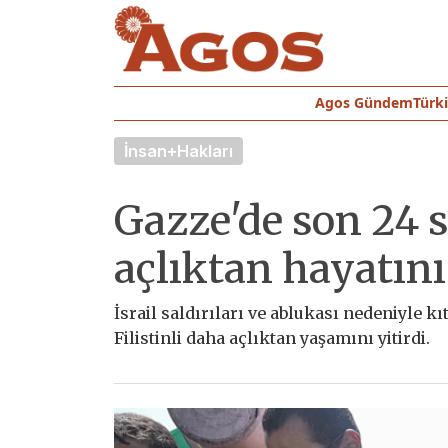
Agos Gündem
Türk
İnsan+Hakları
Gazze'de son 24 s
açlıktan hayatını
İsrail saldırıları ve ablukası nedeniyle k
Filistinli daha açlıktan yaşamını yitirdi.