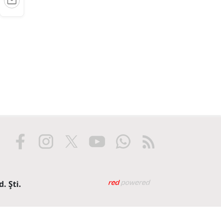
Web tasarım: Red Biliş
. Şti.