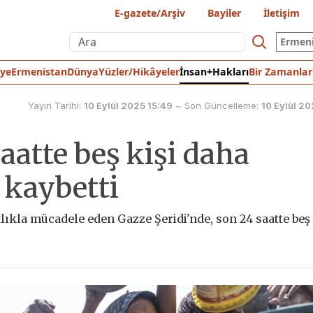
E-gazete/Arşiv
Bayiler
İletişim
Ermen
iye
Ermenistan
Dünya
Yüzler/Hikâyeler
İnsan+Hakları
Bir Zamanlar
Yayın Tarihi:
10 Eylül 2025 15:49
~
Son Güncelleme:
10 Eylül 20
aatte beş kişi daha
 kaybetti
ıtlıkla mücadele eden Gazze Şeridi'nde, son 24 saatte beş