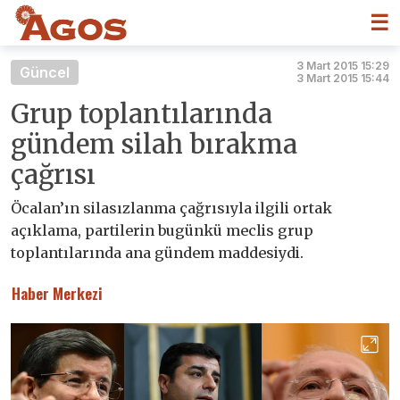
☰
3 Mart 2015 15:29
Güncel
3 Mart 2015 15:44
Grup toplantılarında
gündem silah bırakma
çağrısı
Öcalan’ın silasızlanma çağrısıyla ilgili ortak
açıklama, partilerin bugünkü meclis grup
toplantılarında ana gündem maddesiydi.
Haber Merkezi