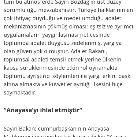
tüm bu atmosferde Sayın Bozdağ'ın üst düzey
sorumluluğu mevzubahistir. Türkiye halklarının en
çok ihtiyaç duyduğu ve medet umduğu adalet
mekanizmasının çökmüş olması; eşitsiz ve ayrımcı
uygulamaların yaygınlaşması neticesinde
toplumda adalet duygusu zedelenmiş, yargıya
olan güven yok olmuştur. Adalet Bakanı,
toplumsal adaleti temsil etmek yerine ülkenin
kaosa sürüklenmesinde etkin rol oynamakta;
toplumu ayrıştırıcı söylemleri ile yargı erkini baskı
altına almakta ve kuvvetler ayrılığı ilkesini hiçe
saymaktadır.
“Anayasa’yı ihlal etmiştir”
Sayın Bakan; cumhurbaşkanının Anayasa
Mahkemesi'nce verilen bir karara ilişkin "Karara