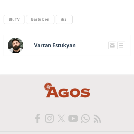
BluTV
Bartu ben
dizi
Vartan Estukyan