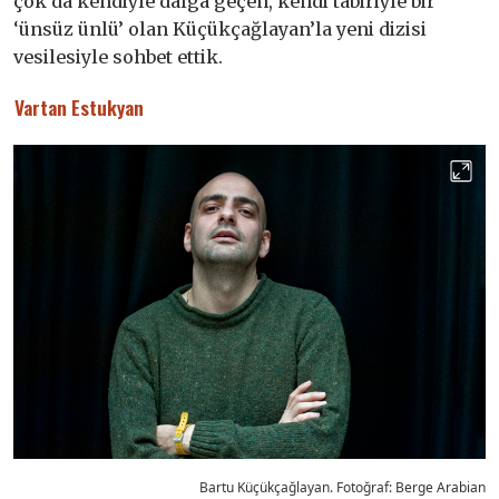
çok da kendiyle dalga geçen, kendi tabiriyle bir
‘ünsüz ünlü’ olan Küçükçağlayan’la yeni dizisi
vesilesiyle sohbet ettik.
Vartan Estukyan
Bartu Küçükçağlayan. Fotoğraf: Berge Arabian