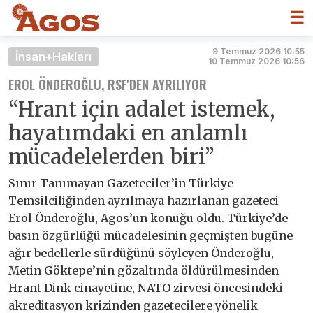
☰
9 Temmuz 2026 10:55
İnsan+Hakları
10 Temmuz 2026 10:56
EROL ÖNDEROĞLU, RSF'DEN AYRILIYOR
“Hrant için adalet istemek,
hayatımdaki en anlamlı
mücadelelerden biri”
Sınır Tanımayan Gazeteciler’in Türkiye
Temsilciliğinden ayrılmaya hazırlanan gazeteci
Erol Önderoğlu, Agos’un konuğu oldu. Türkiye’de
basın özgürlüğü mücadelesinin geçmişten bugüne
ağır bedellerle sürdüğünü söyleyen Önderoğlu,
Metin Göktepe’nin gözaltında öldürülmesinden
Hrant Dink cinayetine, NATO zirvesi öncesindeki
akreditasyon krizinden gazetecilere yönelik