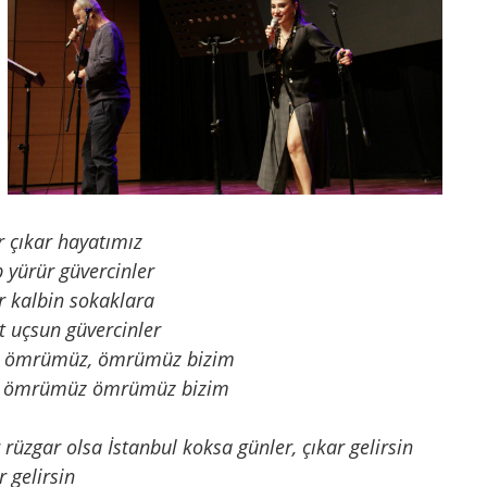
er çıkar hayatımız
p yürür güvercinler
ar kalbin sokaklara
t uçsun güvercinler
rür ömrümüz, ömrümüz bizim
mı, ömrümüz ömrümüz bizim
r rüzgar olsa İstanbul koksa günler, çıkar gelirsin
r gelirsin