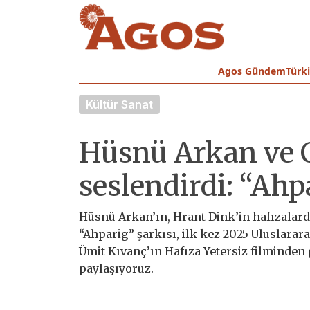
Agos Gündem
Türk
Kültür Sanat
Hüsnü Arkan ve 
seslendirdi: “Ahp
Hüsnü Arkan’ın, Hrant Dink’in hafızalarda
“Ahparig” şarkısı, ilk kez 2025 Uluslarara
Ümit Kıvanç’ın Hafıza Yetersiz filminden 
paylaşıyoruz.