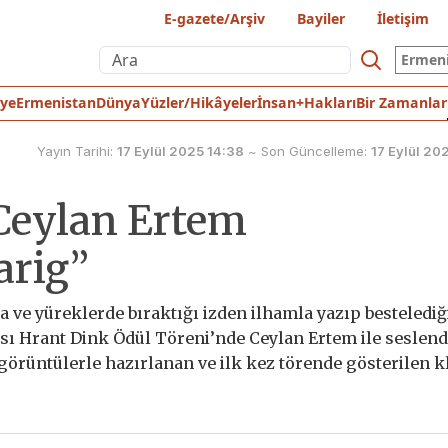
E-gazete/Arşiv
Bayiler
İletişim
Ermen
iye
Ermenistan
Dünya
Yüzler/Hikâyeler
İnsan+Hakları
Bir Zamanlar
Yayın Tarihi:
17 Eylül 2025 14:38
~
Son Güncelleme:
17 Eylül 20
Ceylan Ertem
arig”
 ve yüreklerde bıraktığı izden ilhamla yazıp bestelediğ
sı Hrant Dink Ödül Töreni’nde Ceylan Ertem ile seslendi
görüntülerle hazırlanan ve ilk kez törende gösterilen kl