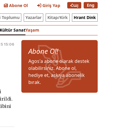
Հայ
Eng
Abone Ol
Giriş Yap
i Toplumu
Yazarlar
Kitap/Kirk
Hrant Dink
Kültür Sanat
Yaşam
25 15:06
Abone Ol!
Agos'a abone olarak destek
olabilirsiniz. Abone ol,
hediye et, askıya abonelik
bırak.
i
rildi.
ibini