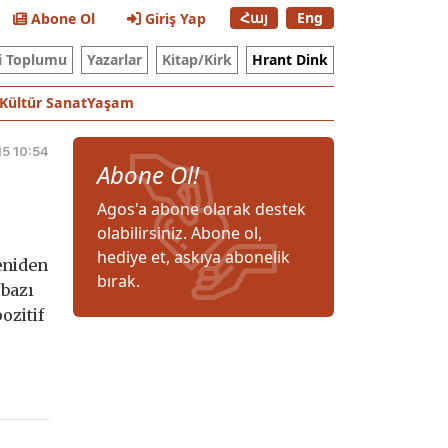
Հայ
Eng
Abone Ol
Giriş Yap
i Toplumu
Yazarlar
Kitap/Kirk
Hrant Dink
Kültür Sanat
Yaşam
5 10:54
Abone Ol!
Agos'a abone olarak destek
olabilirsiniz. Abone ol,
hediye et, askıya abonelik
eniden
bırak.
 bazı
ozitif