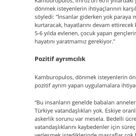
Kamburopulos, İmroz’un 60’lı yıllardaki
dönmek isteyenlerin ihtiyaçlarının karşı
söyledi: “İnsanlar giderken yok paraya m
kurtaracak, hayatlarını devam ettirecek
5-6 yılda evlenen, çocuk yapan gençleri
hayatını yaratmamız gerekiyor.”
Pozitif ayrımcılık
Kamburopulos, dönmek isteyenlerin önü
pozitif ayrım yapan uygulamalara ihtiyaç
“Bu insanların genelde babaları anneleri
Türkiye vatandaşlıkları yok. Eskiye oran
askerlik sorunu var mesela. Bedelli ücre
vatandaşlıklarını kaybedenler için süreç
yerleşmek istediklerinde masraflar çok 