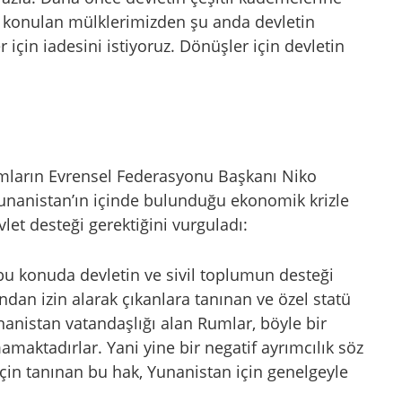
z el konulan mülklerimizden şu anda devletin
 için iadesini istiyoruz. Dönüşler için devletin
umların Evrensel Federasyonu Başkanı Niko
nanistan’ın içinde bulunduğu ekonomik krizle
let desteği gerektiğini vurguladı:
 bu konuda devletin ve sivil toplumun desteği
ndan izin alarak çıkanlara tanınan ve özel statü
nistan vatandaşlığı alan Rumlar, böyle bir
aktadırlar. Yani yine bir negatif ayrımcılık söz
için tanınan bu hak, Yunanistan için genelgeyle