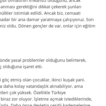
 gibi olmasının imkânsız olduğunu, ancak
lanması gerektiğini dikkat çekerek şunları
ülkler istimlak edildi. Ancak biz, cemaati
 kadar bir ana damar yaratmaya çalışıyoruz. Son
miz oldu. Dönen gençler de var, onlar için eğitim
nde yasal problemler olduğunu belirterek,
 olduğuna işaret etti.
 göç etmiş olan çocuklar, ikinci kuşak yani.
la daha kolay vatandaşlık alınabiliyor, ama
tleri çok yüksek. Özellikle Türkiye
 biraz zor oluyor. İşletme açmak istediklerinde,
fazla. Daha önce devletin çeşitli kademelerine