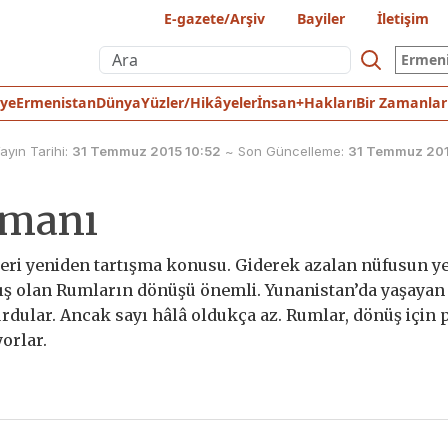
E-gazete/Arşiv
Bayiler
İletişim
Ermen
iye
Ermenistan
Dünya
Yüzler/Hikâyeler
İnsan+Hakları
Bir Zamanlar
ayın Tarihi:
31 Temmuz 2015 10:52
~
Son Güncelleme:
31 Temmuz 201
amanı
eri yeniden tartışma konusu. Giderek azalan nüfusun y
ış olan Rumların dönüşü önemli. Yunanistan’da yaşayan
urdular. Ancak sayı hâlâ oldukça az. Rumlar, dönüş için p
orlar.