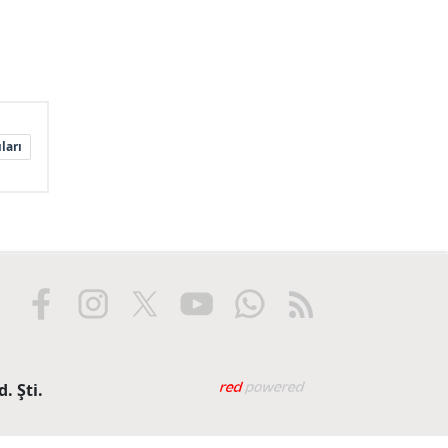
ları
Web tasarım: Red Biliş
. Şti.