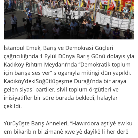
İstanbul Emek, Barış ve Demokrasi Güçleri
çağrıcılığında 1 Eylül Dünya Barış Günü dolayısıyla
Kadıköy Rıhtım Meydanı’nda “Demokratik toplum
için barışa ses ver” sloganıyla mitingi dün yapıldı.
Kadıköy’dekiSöğütlüçeşme Durağı’nda bir araya
gelen siyasi partiler, sivil toplum örgütleri ve
inisiyatifler bir süre burada bekledi, halaylar
çekildi.
Yürüyüşte Barış Anneleri, “Hawırdora aştiyê ew ku
em bikaribin bi zimanê xwe yê dayîkê li her derê