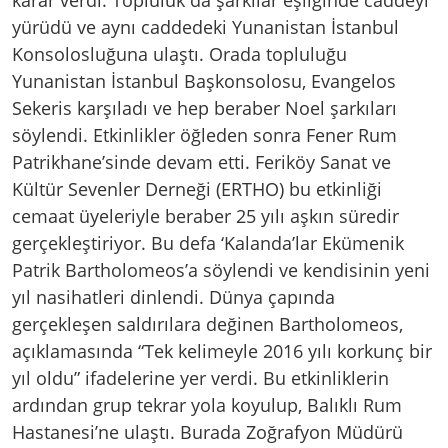
karar verdi. Topluluk da şarkılar eşliğinde caddeyi
yürüdü ve aynı caddedeki Yunanistan İstanbul
Konsolosluğuna ulaştı. Orada topluluğu
Yunanistan İstanbul Başkonsolosu, Evangelos
Sekeris karşıladı ve hep beraber Noel şarkıları
söylendi. Etkinlikler öğleden sonra Fener Rum
Patrikhane’sinde devam etti. Feriköy Sanat ve
Kültür Sevenler Derneği (ERTHO) bu etkinliği
cemaat üyeleriyle beraber 25 yılı aşkın süredir
gerçekleştiriyor. Bu defa ‘Kalanda’lar Ekümenik
Patrik Bartholomeos’a söylendi ve kendisinin yeni
yıl nasihatleri dinlendi. Dünya çapında
gerçekleşen saldırılara değinen Bartholomeos,
açıklamasında “Tek kelimeyle 2016 yılı korkunç bir
yıl oldu” ifadelerine yer verdi. Bu etkinliklerin
ardından grup tekrar yola koyulup, Balıklı Rum
Hastanesi’ne ulaştı. Burada Zoğrafyon Müdürü