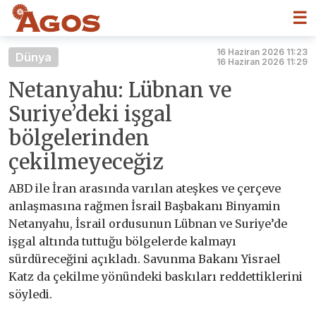
☰
16 Haziran 2026 11:23
Dünya
16 Haziran 2026 11:29
Netanyahu: Lübnan ve
Suriye’deki işgal
bölgelerinden
çekilmeyeceğiz
ABD ile İran arasında varılan ateşkes ve çerçeve
anlaşmasına rağmen İsrail Başbakanı Binyamin
Netanyahu, İsrail ordusunun Lübnan ve Suriye’de
işgal altında tuttuğu bölgelerde kalmayı
sürdüreceğini açıkladı. Savunma Bakanı Yisrael
Katz da çekilme yönündeki baskıları reddettiklerini
söyledi.