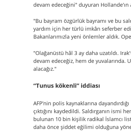
devam edeceğini" duyuran Hollande'ın a
"Bu bayram özgürlük bayramı ve bu sald
yardım için her türlü imkân seferber edi
Bakanlarımızla yeni önlemler aldık. Op
"Olağanüstü hâl 3 ay daha uzatıldı. Irak
devam edeceğiz, hem de yuvalarında. Ul
alacağız."
“Tunus kökenli” iddiası
AFP’nin polis kaynaklarına dayandırdığı
çıktığını kaydedildi. ​Saldırganın ismi h
bulunan 10 bin kişilik radikal İslamcı lis
daha önce şiddet eğilimi olduğuna yönel