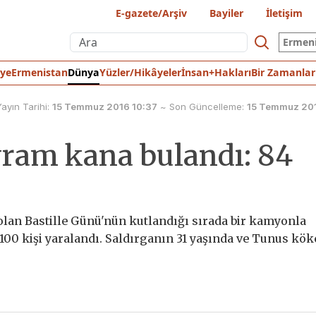
E-gazete/Arşiv
Bayiler
İletişim
Ermen
iye
Ermenistan
Dünya
Yüzler/Hikâyeler
İnsan+Hakları
Bir Zamanlar
Yayın Tarihi:
15 Temmuz 2016 10:37
~
Son Güncelleme:
15 Temmuz 201
ayram kana bulandı: 84
olan Bastille Günü'nün kutlandığı sırada bir kamyonla
 100 kişi yaralandı. Saldırganın 31 yaşında ve Tunus kök