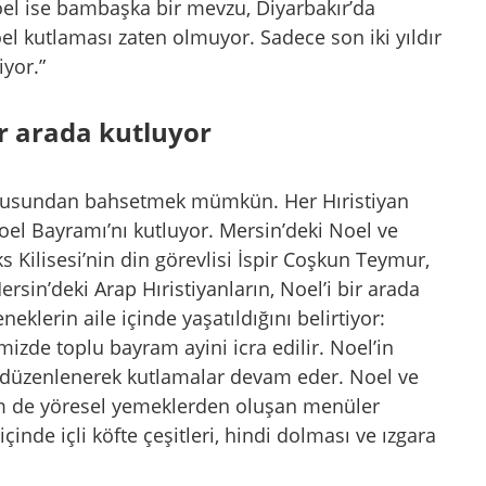
el ise bambaşka bir mevzu, Diyarbakır’da
el kutlaması zaten olmuyor. Sadece son iki yıldır
iyor.”
ir arada kutluyor
nüfusundan bahsetmek mümkün. Her Hıristiyan
Noel Bayramı’nı kutluyor. Mersin’deki Noel ve
 Kilisesi’nin din görevlisi İspir Coşkun Teymur,
rsin’deki Arap Hıristiyanların, Noel’i bir arada
eklerin aile içinde yaşatıldığını belirtiyor:
mizde toplu bayram ayini icra edilir. Noel’in
u düzenlenerek kutlamalar devam eder. Noel ve
m de yöresel yemeklerden oluşan menüler
içinde içli köfte çeşitleri, hindi dolması ve ızgara