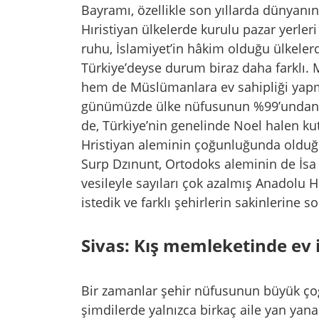
Bayramı, özellikle son yıllarda dünyanı
Hıristiyan ülkelerde kurulu pazar yerleri
ruhu, İslamiyet’in hâkim olduğu ülkelerd
Türkiye’deyse durum biraz daha farklı.
hem de Müslümanlara ev sahipliği yapmı
günümüzde ülke nüfusunun %99’undan 
de, Türkiye’nin genelinde Noel halen kutlan
Hristiyan aleminin çoğunluğunda olduğu 
Surp Dzınunt, Ortodoks aleminin de İsa M
vesileyle sayıları çok azalmış Anadolu H
istedik ve farklı şehirlerin sakinlerine so
Sivas: Kış memleketinde ev 
Bir zamanlar şehir nüfusunun büyük çoğ
şimdilerde yalnızca birkaç aile yan yana 