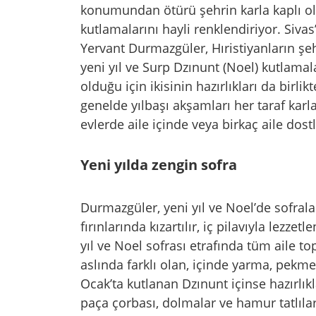
konumundan ötürü şehrin karla kaplı olm
kutlamalarını hayli renklendiriyor. Si
Yervant Durmazgüler, Hıristiyanların şeh
yeni yıl ve Surp Dzınunt (Noel) kutlamala
olduğu için ikisinin hazırlıkları da birl
genelde yılbaşı akşamları her taraf karl
evlerde aile içinde veya birkaç aile dostla
Yeni yılda zengin sofra
Durmazgüler, yeni yıl ve Noel’de sofrala
fırınlarında kızartılır, iç pilavıyla lezzet
yıl ve Noel sofrası etrafında tüm aile t
aslında farklı olan, içinde yarma, pekmez
Ocak’ta kutlanan Dzınunt içinse hazırlıkl
paça çorbası, dolmalar ve hamur tatlıları