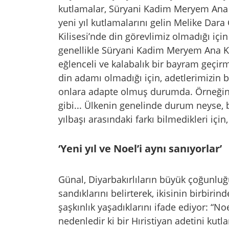
kutlamalar, Süryani Kadim Meryem Ana Ki
yeni yıl kutlamalarını gelin Melike Dar
Kilisesi’nde din görevlimiz olmadığı iç
genellikle Süryani Kadim Meryem Ana Kil
eğlenceli ve kalabalık bir bayram geçir
din adamı olmadığı için, adetlerimizin b
onlara adapte olmuş durumda. Örneğin; 
gibi... Ülkenin genelinde durum neyse, b
yılbaşı arasındaki farkı bilmedikleri için,
‘Yeni yıl ve Noel’i aynı sanıyorlar’
Günal, Diyarbakırlıların büyük çoğunluğ
sandıklarını belirterek, ikisinin birbiri
şaşkınlık yaşadıklarını ifade ediyor: “Noe
nedenledir ki bir Hıristiyan adetini kut