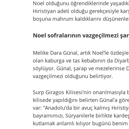
Noel olduğunu öğrendiklerinde yaşadıkla
Hıristiyan adeti olduğu gerekçesiyle karş
boşuna mahrum kaldıklarını düşünenler 
Noel sofralarının vazgeçilmezi şa
Melike Dara Günal, artık Noel’le özdeşle
olan kaburga ve tas kebabının da Diyarba
söylüyor. Günal, şarap ve mezelerinse Di
vazgeçilmezi olduğunu belirtiyor.
Surp Giragos Kilisesi’nin onarılmasıyla bi
kilisede yapıldığını belirten Günal’a gö
var: “Anadolu’da bir avuç kalmış Hıristi
bayramımızı, Süryanilerle birlikte kardeş
kutlamak anlamlı kılıyor bugünü benim 