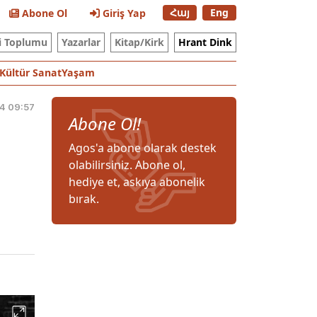
Հայ
Eng
Abone Ol
Giriş Yap
i Toplumu
Yazarlar
Kitap/Kirk
Hrant Dink
Kültür Sanat
Yaşam
14 09:57
Abone Ol!
Agos'a abone olarak destek
olabilirsiniz. Abone ol,
hediye et, askıya abonelik
bırak.