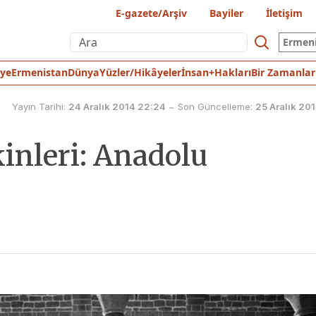
E-gazete/Arşiv
Bayiler
İletişim
Ermen
iye
Ermenistan
Dünya
Yüzler/Hikâyeler
İnsan+Hakları
Bir Zamanlar
Yayın Tarihi:
24 Aralık 2014 22:24
~
Son Güncelleme:
25 Aralık 20
kinleri: Anadolu