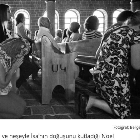
Fotoğraf: Berg
u ve neşeyle İsa’nın doğuşunu kutladığı Noel