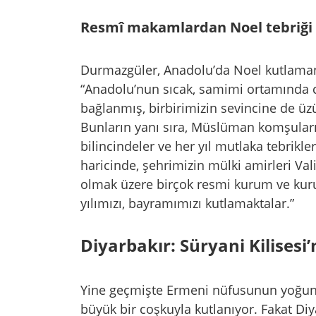
Resmî makamlardan Noel tebriği
Durmazgüler, Anadolu’da Noel kutlamanı
“Anadolu’nun sıcak, samimi ortamında c
bağlanmış, birbirimizin sevincine de üz
Bunların yanı sıra, Müslüman komşularım
bilincindeler ve her yıl mutlaka tebrikle
haricinde, şehrimizin mülki amirleri V
olmak üzere birçok resmi kurum ve kurul
yılımızı, bayramımızı kutlamaktalar.”
Diyarbakır: Süryani Kilisesi
Yine geçmişte Ermeni nüfusunun yoğun o
büyük bir coşkuyla kutlanıyor. Fakat Diy