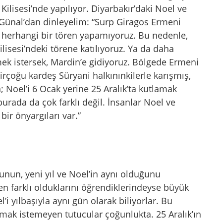
lisesi’nde yapılıyor. Diyarbakır’daki Noel ve
a Günal’dan dinleyelim: “Surp Giragos Ermeni
in herhangi bir tören yapamıyoruz. Bu nedenle,
isesi’ndeki törene katılıyoruz. Ya da daha
mek istersek, Mardin’e gidiyoruz. Bölgede Ermeni
irçoğu kardeş Süryani halkınınkilerle karışmış,
Noel’i 6 Ocak yerine 25 Aralık’ta kutlamak
urada da çok farklı değil. İnsanlar Noel ve
 bir önyargıları var.”
unun, yeni yıl ve Noel’in aynı olduğunu
nden farklı olduklarını öğrendiklerindeyse büyük
l’i yılbaşıyla aynı gün olarak biliyorlar. Bu
lamak istemeyen tutucular çoğunlukta. 25 Aralık’ın