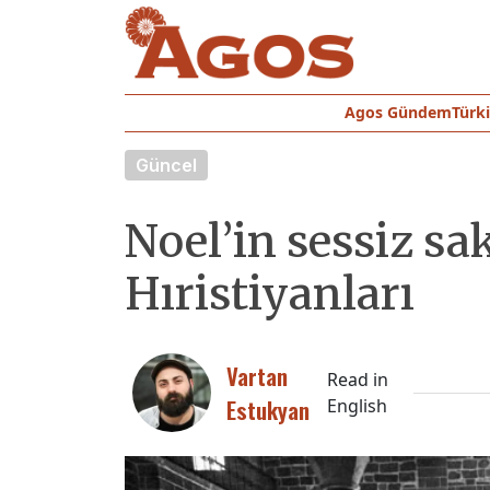
Agos Gündem
Türk
Güncel
Noel’in sessiz sa
Hıristiyanları
Vartan
Read in
Estukyan
English