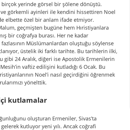
n birçok yerinde görsel bir şölene dönüştü.
 ve görkemli ayinleri ile kendini hissettiren Noel
e elbette özel bir anlam ifade etmiyor.
 Malum, geçmişten bugüne hem Hıristiyanlara
ş bir coğrafya burası. Her ne kadar
fazlasının Müslümanlardan oluştuğu söylense
ıyor, üstelik iki farklı tarihte. Bu tarihlerin ilki,
gibi 24 Aralık, diğeri ise Apostolik Ermenilerin
esih’in vaftiz edilişini kutladığı 6 Ocak. Bu
ristiyanlarının Noel’i nasıl geçirdiğini öğrenmek
rularımızı yönelttik.
içi kutlamalar
unluğunu oluşturan Ermeniler, Sivas’ta
gelerek kutluyor yeni yılı. Ancak coğrafi