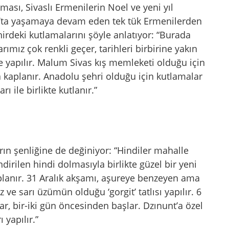
ası, Sivaslı Ermenilerin Noel ve yeni yıl
vas’ta yaşamaya devam eden tek tük Ermenilerden
irdeki kutlamalarını şöyle anlatıyor: “Burada
rımız çok renkli geçer, tarihleri birbirine yakın
ikte yapılır. Malum Sivas kış memleketi olduğu için
a kaplanır. Anadolu şehri olduğu için kutlamalar
rı ile birlikte kutlanır.”
rın şenliğine de değiniyor: “Hindiler mahalle
lendirilen hindi dolmasıyla birlikte güzel bir yeni
oplanır. 31 Aralık akşamı, aşureye benzeyen ama
 ve sarı üzümün olduğu ‘gorgit’ tatlısı yapılır. 6
ar, bir-iki gün öncesinden başlar. Dzınunt’a özel
 yapılır.”