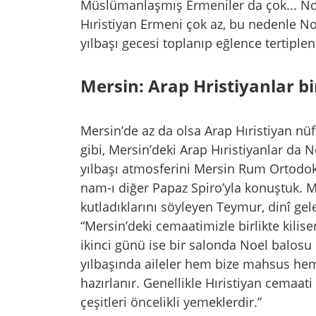
Müslümanlaşmış Ermeniler da çok... No
Hıristiyan Ermeni çok az, bu nedenle No
yılbaşı gecesi toplanıp eğlence tertiplen
Mersin: Arap Hristiyanlar b
Mersin’de az da olsa Arap Hıristiyan 
gibi, Mersin’deki Arap Hıristiyanlar da 
yılbaşı atmosferini Mersin Rum Ortodoks
nam-ı diğer Papaz Spiro’yla konuştuk. Me
kutladıklarını söyleyen Teymur, dinî gelen
“Mersin’deki cemaatimizle birlikte kilise
ikinci günü ise bir salonda Noel balos
yılbaşında aileler hem bize mahsus he
hazırlanır. Genellikle Hıristiyan cemaati 
çeşitleri öncelikli yemeklerdir.”