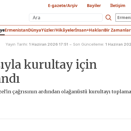
E-gazete/Arşiv
Bayiler
İletişim
Ermen
iye
Ermenistan
Dünya
Yüzler/Hikâyeler
İnsan+Hakları
Bir Zamanlar
Yayın Tarihi:
1 Haziran 2026 17:51
~
Son Güncelleme:
1 Haziran 20
ıyla kurultay için
andı
el'in çağrısının ardından olağanüstü kurultayı toplama