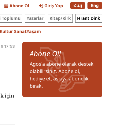
Հայ
Eng
Abone Ol
Giriş Yap
i Toplumu
Yazarlar
Kitap/Kirk
Hrant Dink
Kültür Sanat
Yaşam
26 17:53
Abone Ol!
Agos'a abone olarak destek
olabilirsiniz. Abone ol,
hediye et, askıya abonelik
bırak.
k için