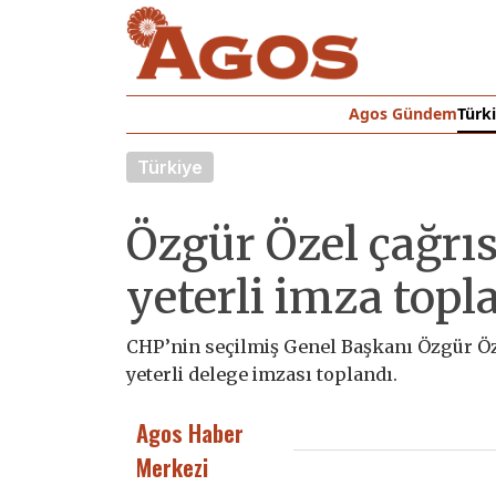
Agos Gündem
Türk
Türkiye
Özgür Özel çağrıs
yeterli imza topl
CHP’nin seçilmiş Genel Başkanı Özgür Öz
yeterli delege imzası toplandı.
Agos Haber
Merkezi