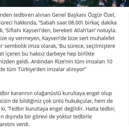
inden tedbiren alınan Genel Başkanı Özgür Özel,
üreci hakkında, “Sabah saat 08.00’i birkaç dakika
 ‘Siftahı Kayseri’den, bereketi Allah’tan’ notuyla.
ize oy vermeyen, Kayseri’de bize sert muhalefet
r sembolik imza olarak, ‘Bu sürece, seçilmişlere
et içeren bu haksız darbeye hep birlikte
izden geldi. Ardından Rize’nin tüm imzaları 10
de tüm Türkiye’den imzalar alınıyor”
edbir kararının olağanüstü kurultaya engel olup
 sizin de bildiğiniz çok ünlü hukukçular, hem de
ki, ‘Tedbir kurultaya engel değildir. Hatta tedbir,
n dışında bir görevi de yoktur tedbirle
nıtını verdi.