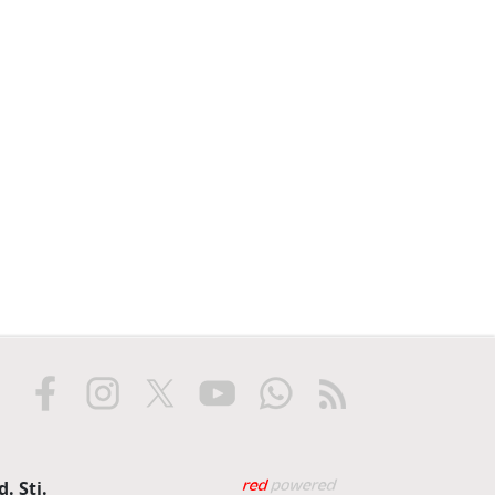
Web tasarım: Red Biliş
. Şti.