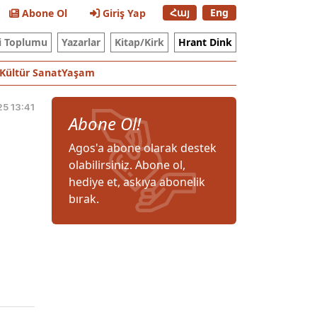
Հայ
Eng
Abone Ol
Giriş Yap
i Toplumu
Yazarlar
Kitap/Kirk
Hrant Dink
Kültür Sanat
Yaşam
25 13:41
Abone Ol!
Agos'a abone olarak destek
olabilirsiniz. Abone ol,
hediye et, askıya abonelik
bırak.