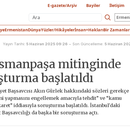
E-gazete/Arşiv
Bayiler
İletişim
Ermen
iye
Ermenistan
Dünya
Yüzler/Hikâyeler
İnsan+Hakları
Bir Zamanlar
Yayın Tarihi:
5 Haziran 2025 09:26
~
Son Güncelleme:
5 Haziran 20
osmanpaşa mitinginde
şturma başlatıldı
iyet Başsavcısı Akın Gürlek hakkındaki sözleri gerekçe
vini yapmasını engellemek amacıyla tehdit” ve “kamu
ret” iddiasıyla soruşturma başlatıldı. İstanbul'daki
aşsavcılığı da başka bir soruşturma açtı.