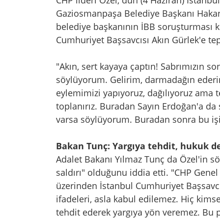
CHP lideri Özel, dün (4 Haziran) İstan
Gaziosmanpaşa Belediye Başkanı Hakan 
belediye başkanının İBB soruşturması 
Cumhuriyet Başsavcısı Akın Gürlek'e tepk
"Akın, sert kayaya çaptın! Sabrımızın so
söylüyorum. Gelirim, darmadağın ederim,
eylemimizi yapıyoruz, dağılıyoruz ama 
toplanırız. Buradan Sayın Erdoğan'a da 
varsa söylüyorum. Buradan sonra bu işi
Bakan Tunç: Yargıya tehdit, hukuk dev
Adalet Bakanı Yılmaz Tunç da Özel'in söz
saldırı" olduğunu iddia etti. "CHP Gen
üzerinden İstanbul Cumhuriyet Başsavcı
ifadeleri, asla kabul edilemez. Hiç kim
tehdit ederek yargıya yön veremez. Bu 