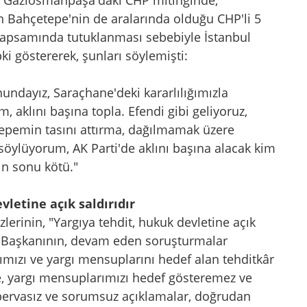
bul Gaziosmanpaşa'daki CHP mitinginde,
Bahçetepe'nin de aralarında olduğu CHP'li 5
kapsamında tutuklanması sebebiyle İstanbul
i göstererek, şunları söylemişti:
nundayız, Saraçhane'deki kararlılığımızla
 aklını başına topla. Efendi gibi geliyoruz,
tepemin tasını attırma, dağılmamak üzere
söylüyorum, AK Parti'de aklını başına alacak kim
n sonu kötü."
letine açık saldırıdır
lerinin, "Yargıya tehdit, hukuk devletine açık
el Başkanının, devam eden soruşturmalar
mızı ve yargı mensuplarını hedef alan tehditkâr
se, yargı mensuplarımızı hedef gösteremez ve
pervasız ve sorumsuz açıklamalar, doğrudan