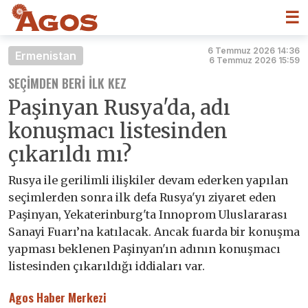
☰
6 Temmuz 2026 14:36
Ermenistan
6 Temmuz 2026 15:59
SEÇIMDEN BERI ILK KEZ
Paşinyan Rusya'da, adı
konuşmacı listesinden
çıkarıldı mı?
Rusya ile gerilimli ilişkiler devam ederken yapılan
seçimlerden sonra ilk defa Rusya'yı ziyaret eden
Paşinyan, Yekaterinburg'ta Innoprom Uluslararası
Sanayi Fuarı’na katılacak. Ancak fuarda bir konuşma
yapması beklenen Paşinyan'ın adının konuşmacı
listesinden çıkarıldığı iddiaları var.
Agos Haber Merkezi