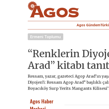
Agos Gündem
Türk
Ermeni Toplumu
“Renklerin Diyoj
Arad” kitabı tanıt
Ressam, yazar, gazeteci Agop Arad’ın yaşa
Diyojen’i: Ressam Agop Arad” başlıklı çal
Boyacıköy Surp Yerits Mangants Kilisesi
Agos Haber
Merkezi