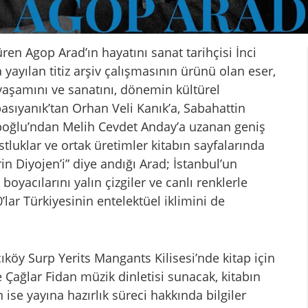
ren Agop Arad’ın hayatını sanat tarihçisi İnci
 yayılan titiz arşiv çalışmasının ürünü olan eser,
yaşamını ve sanatını, dönemin kültürel
Abasıyanık’tan Orhan Veli Kanık’a, Sabahattin
boğlu’ndan Melih Cevdet Anday’a uzanan geniş
stluklar ve ortak üretimler kitabın sayfalarında
n Diyojen’i” diye andığı Arad; İstanbul’un
ı boyacılarını yalın çizgiler ve canlı renklerle
’lar Türkiyesinin entelektüel iklimini de
öy Surp Yerits Mangants Kilisesi’nde kitap için
e Çağlar Fidan müzik dinletisi sunacak, kitabın
n ise yayına hazırlık süreci hakkında bilgiler