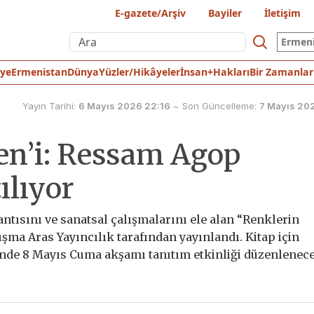
E-gazete/Arşiv
Bayiler
İletişim
Ermen
iye
Ermenistan
Dünya
Yüzler/Hikâyeler
İnsan+Hakları
Bir Zamanlar
Yayın Tarihi:
6 Mayıs 2026 22:16
~
Son Güncelleme:
7 Mayıs 202
en’i: Ressam Agop
ılıyor
ntısını ve sanatsal çalışmalarını ele alan “Renklerin
ışma Aras Yayıncılık tarafından yayınlandı. Kitap için
’nde 8 Mayıs Cuma akşamı tanıtım etkinliği düzenlenec