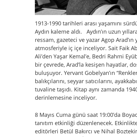
1913-1990 tarihleri arası yaşamını sürdü
Aydın kaleme aldı. Aydın’ın uzun yıllara
ressam, gazeteci ve yazar Agop Arad’ın 
atmosferiyle iç içe inceliyor. Sait Faik 
Ali’den Yaşar Kemal’e, Bedri Rahmi Eyü
bir çevrede, Arad’la kesişen hayatlar, do
buluşuyor. Yervant Gobelyan’ın “Renkleri
balıkçılarını, seyyar satıcılarını, ayakkab
tuvaline taşıdı. Kitap aynı zamanda 1940
derinlemesine inceliyor.
8 Mayıs Cuma günü saat 19:00’da Boyacık
tanıtım etkinliği düzenlenecek. Etkinlikt
editörleri Betül Bakırcı ve Nihal Bozteki