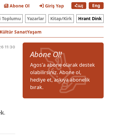
Հայ
Eng
Abone Ol
Giriş Yap
i Toplumu
Yazarlar
Kitap/Kirk
Hrant Dink
Kültür Sanat
Yaşam
6 11:30
Abone Ol!
Agos'a abone olarak destek
olabilirsiniz. Abone ol,
hediye et, askıya abonelik
bırak.
ek.