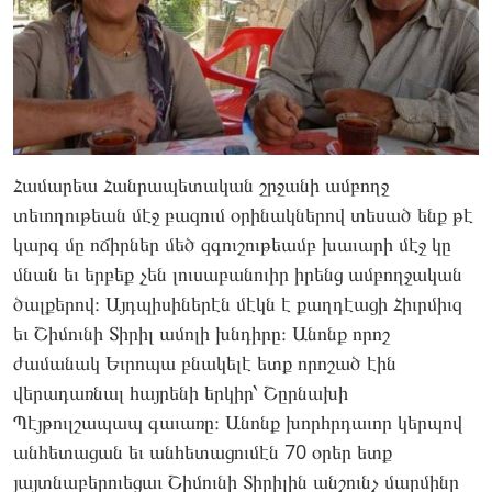
Համարեա Հանրապետական շրջանի ամբողջ
տեւողութեան մէջ բազում օրինակներով տեսած ենք թէ
կարգ մը ոճիրներ մեծ զգուշութեամբ խաւարի մէջ կը
մնան եւ երբեք չեն լուսաբանուիր իրենց ամբողջական
ծալքերով։ Այդպիսիներէն մէկն է քաղդէացի Հիւրմիւզ
եւ Շիմունի Տիրիլ ամոլի խնդիրը։ Անոնք որոշ
ժամանակ Եւրոպա բնակելէ ետք որոշած էին
վերադառնալ հայրենի երկիր՝ Շըրնախի
Պէյթուլշապապ գաւառը։ Անոնք խորհրդաւոր կերպով
անհետացան եւ անհետացումէն 70 օրեր ետք
յայտնաբերուեցաւ Շիմունի Տիրիլին անշունչ մարմինը