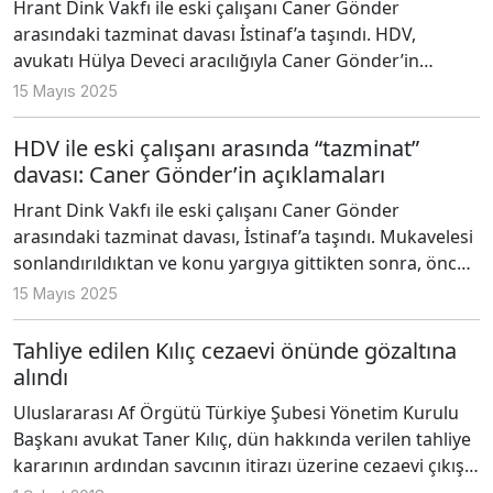
Hrant Dink Vakfı ile eski çalışanı Caner Gönder
arasındaki tazminat davası İstinaf’a taşındı. HDV,
avukatı Hülya Deveci aracılığıyla Caner Gönder’in
eylemlerde ve sosyal medyada dile getirdiklerine yanıt
15 Mayıs 2025
verdi. HDV’ye göre asıl sorun Gönder’in, çalıştığı bölüm
olan “Kapsayıcı Dil Atölyesi”nin fikriyatına, mantığına
HDV ile eski çalışanı arasında “tazminat”
uygun davranmaması ve çalışma arkadaşlarıyla sorunlu,
davası: Caner Gönder’in açıklamaları
sert bir ilişki biçimi kurması. HDV, Gönder’in tazminatı
Hrant Dink Vakfı ile eski çalışanı Caner Gönder
konusunda gerekli teminatın bankaya yatırıldığını,
arasındaki tazminat davası, İstinaf’a taşındı. Mukavelesi
mahkeme sürecinde teknik aksaklıklar nedeniyle yeterli
sonlandırıldıktan ve konu yargıya gittikten sonra, önce
bir savunma yapamadıklarını söylüyor.
Hrant Dink Vakfı’nın merkezinde, sonra da Halaskargazi
15 Mayıs 2025
Caddesi’ndeki 23,5 Hrant Dink Hafıza Mekânı önünde
nöbet tutan Gönder, mahkeme aşamasında Hrant Dink
Tahliye edilen Kılıç cezaevi önünde gözaltına
Vakfı’nın davayı İstinaf’a taşımasının hak kaybına neden
alındı
olacağını söylüyor.
Uluslararası Af Örgütü Türkiye Şubesi Yönetim Kurulu
Başkanı avukat Taner Kılıç, dün hakkında verilen tahliye
kararının ardından savcının itirazı üzerine cezaevi çıkışı
gözaltına alındı.