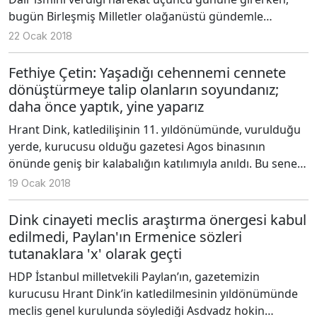
bugün Birleşmiş Milletler olağanüstü gündemle
toplanıyor.
22 Ocak 2018
Fethiye Çetin: Yaşadığı cehennemi cennete
dönüştürmeye talip olanların soyundanız;
daha önce yaptık, yine yaparız
Hrant Dink, katledilişinin 11. yıldönümünde, vurulduğu
yerde, kurucusu olduğu gazetesi Agos binasının
önünde geniş bir kalabalığın katılımıyla anıldı. Bu seneki
konuşmayı Dink ailesinin avukatlarından Fethiye Çetin
19 Ocak 2018
yaptı.
Dink cinayeti meclis araştırma önergesi kabul
edilmedi, Paylan'ın Ermenice sözleri
tutanaklara 'x' olarak geçti
HDP İstanbul milletvekili Paylan’ın, gazetemizin
kurucusu Hrant Dink’in katledilmesinin yıldönümünde
meclis genel kurulunda söylediği Asdvadz hokin