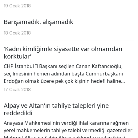
lusavore. Şad abris Hrant (Tanrı ruhunu aydınlatsın. Çok
19 Ocak 2018
yaşa Hrant)” sözleri tutanaklara ‘X’ olarak geçti.
Barışamadık, alışamadık
18 Ocak 2018
‘Kadın kimliğimle siyasette var olmamdan
korktular’
CHP İstanbul İl Başkanı seçilen Canan Kaftancıoğlu,
seçilmesinin hemen adından başta Cumhurbaşkanı
Erdoğan olmak üzere pek çok kişinin hedefi haline
geldi. Seçilmesi üzerinden daha 24 saat geçmeden
17 Ocak 2018
hakkında soruşturma başlatıldı. Kaftancıoğlu,” Kadın
kimliğimle erkek egemen siyasette var olmamdan
Alpay ve Altan'ın tahliye talepleri yine
korktular” dedi.
reddedildi
Anayasa Mahkemesi'nin verdiği ihlal kararına rağmen
yerel mahkemelerin tahliye talebi vermediği gazeteciler
Mehmet Altan ve Şahin Alpay hakkında yapılan ikinci