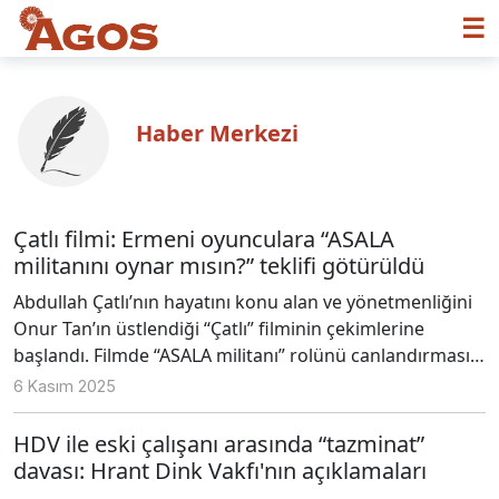
☰
Haber Merkezi
Çatlı filmi: Ermeni oyunculara “ASALA
militanını oynar mısın?” teklifi götürüldü
Abdullah Çatlı’nın hayatını konu alan ve yönetmenliğini
Onur Tan’ın üstlendiği “Çatlı” filminin çekimlerine
başlandı. Filmde “ASALA militanı” rolünü canlandırması
için Türkiyeli Ermeni oyunculara teklif gittiği ancak
6 Kasım 2025
oyuncuların teklifi reddettiği ortaya çıktı.
HDV ile eski çalışanı arasında “tazminat”
davası: Hrant Dink Vakfı'nın açıklamaları