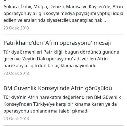
Ankara, İzmir, Muğla, Denizli, Manisa ve Kayseri’de, Afrin
operasyonuyla ilgili sosyal medya paylaşımı yaptığı iddia
edilen ve aralarında siyasetçiler, sanatçılar, hak
savunucuları ve gazetecilerin de olduğu çok sayıda kişi
23 Ocak 2018
ev baskınlarıyla gözaltına alındı.
Patrikhane'den 'Afrin operasyonu' mesajı
Türkiye Ermenileri Patrikliği, bugün dördüncü gününe
giren ve ‘Zeytin Dalı operasyonu’ adı verilen Afrin
harekatıyla ilgili dün bir açıklama yayımladı.
23 Ocak 2018
BM Güvenlik Konseyi'nde Afrin görüşüldü
Türkiye’nin Afrin harekatını değerlendiren BM Güvenlik
Konseyi’nden Türkiye'ye karşı bir kınama kararı ya da
operasyonu sonlandırma talebi çıkmadı.
23 Ocak 2018