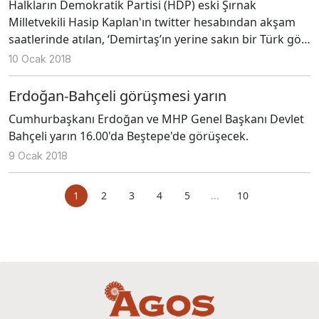
Halkların Demokratik Partisi (HDP) eski Şırnak
Milletvekili Hasip Kaplan'ın twitter hesabından akşam
saatlerinde atılan, ‘Demirtaş’ın yerine sakın bir Türk göz
dikmesin’ açıklaması, partisinin tepkisini çekti.
10 Ocak 2018
Erdoğan-Bahçeli görüşmesi yarın
Cumhurbaşkanı Erdoğan ve MHP Genel Başkanı Devlet
Bahçeli yarın 16.00'da Beştepe'de görüşecek.
9 Ocak 2018
1
2
3
4
5
...
10