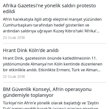
Afrika Gazetesi'ne yönelik saldırı protesto
edildi
Afrin harekatıyla ilgili attığı eleştirel manşet yüzünden
Cumhurbaşkanı tarafından hedef gösterilen ve
ardından saldırıya uğrayan Kuzey Kıbrıs’taki ‘Afrika’
Gazetesi için dün akşam gazete binası önünde
23 Ocak 2018
dayanışma eylemi vardı.
Hrant Dink Köln'de anıldı
Hrant Dink, gazetesinin önünde katledilmesinin 11.
yıldönümünde Almanya'nın Köln kentinde düzenlenen
bir etkinlikle anıldı. Etkinlikte Ermeni, Türk ve Alman
toplumlarından siyasetçi ve sanatçılar bir araya geldi.
22 Ocak 2018
BM Güvenlik Konseyi, Afrin operasyonu
gündemiyle toplanıyor
Türkiye'nin Afrin'e yönelik olarak başlattığı ve ‘Zeytin
Dalı’ ismini verdiği harekât üçüncü gününe girerken,