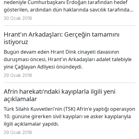
nedeniyle Cumhurbaşkanı Erdoğan tarafından hedef
gösterilen, ardından dün haklarında savcılık tarafından
soruşturma başlatılan Türk Tabipler Birliği (TTB) üyesi 11
30 Ocak 2018
doktor hakkında gözaltı kararı çıkartıldı; TTB’ye polis
operasyonu düzenlendi.
Hrant'ın Arkadaşları: Gerçeğin tamamını
istiyoruz
Bugün devam eden Hrant Dink cinayeti davasının
duruşması öncesi, Hrant'ın Arkadaşları adalet talebiyle
yine Çağlayan Adliyesi önündeydi.
29 Ocak 2018
Afrin harekatı'ndaki kayıplarla ilgili yeni
açıklamalar
Türk Silahlı Kuvvetleri'nin (TSK) Afrin'e yaptığı operasyon
10. gününe girerken sivil kayıpları ve asker kayıplarıyla
ilgili açıklamalar yapıldı.
29 Ocak 2018