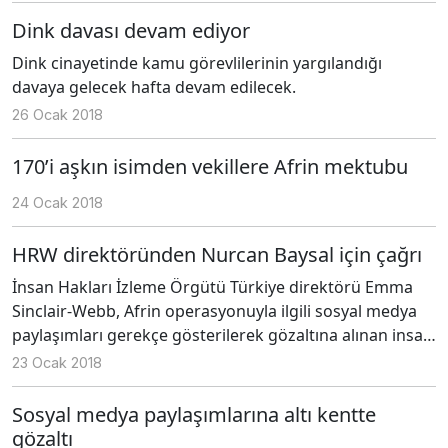
Dink davası devam ediyor
Dink cinayetinde kamu görevlilerinin yargılandığı
davaya gelecek hafta devam edilecek.
26 Ocak 2018
170’i aşkın isimden vekillere Afrin mektubu
24 Ocak 2018
HRW direktöründen Nurcan Baysal için çağrı
İnsan Hakları İzleme Örgütü Türkiye direktörü Emma
Sinclair-Webb, Afrin operasyonuyla ilgili sosyal medya
paylaşımları gerekçe gösterilerek gözaltına alınan insan
hakları aktivisti Nurcan Baysal’ın serbest bırakılması
23 Ocak 2018
çağrısı yaptı.
Sosyal medya paylaşımlarına altı kentte
gözaltı