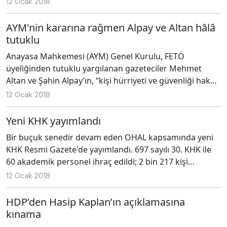
12 Ocak 2018
alanı, siyaset ve mücadele alanıdır. Ben, bundan sonra
eş genel başkanlık görevi dışında başka bir rol ve
AYM'nin kararına rağmen Alpay ve Altan hâlâ
misyonla mücadeleye devam etme kararını samimiyetle
tutuklu
partime ve kamuoyuna ilettim" dedi.
Anayasa Mahkemesi (AYM) Genel Kurulu, FETÖ
üyeliğinden tutuklu yargılanan gazeteciler Mehmet
Altan ve Şahin Alpay’ın, “kişi hürriyeti ve güvenliği hakkı”
ve “ifade ve basın özgürlüklerinin” ihlal edildiğine oy
12 Ocak 2018
çokluğuyla karar verdi. AYM’nin ihlal kararına rağmen
Alpay ve Altan’ın davalarına bakan ceza mahkemeleri
Yeni KHK yayımlandı
tutukluluklarının devamına karar verdi.
Bir buçuk senedir devam eden OHAL kapsamında yeni
KHK Resmi Gazete'de yayımlandı. 697 sayılı 30. KHK ile
60 akademik personel ihraç edildi; 2 bin 217 kişi
görevine iade edildi.
12 Ocak 2018
HDP’den Hasip Kaplan’ın açıklamasına
kınama