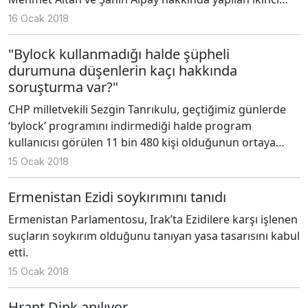
tahliye talebi de üst mahkemeler tarafından reddedildi.
16 Ocak 2018
"Bylock kullanmadığı halde şüpheli
durumuna düşenlerin kaçı hakkında
soruşturma var?"
CHP milletvekili Sezgin Tanrıkulu, geçtiğimiz günlerde
‘bylock’ programını indirmediği halde program
kullanıcısı görülen 11 bin 480 kişi olduğunun ortaya
çıkması üzerine konuyu meclis gündemine taşıdı.
15 Ocak 2018
Ermenistan Ezidi soykırımını tanıdı
Ermenistan Parlamentosu, Irak’ta Ezidilere karşı işlenen
suçların soykırım olduğunu tanıyan yasa tasarısını kabul
etti.
15 Ocak 2018
Hrant Dink anılıyor