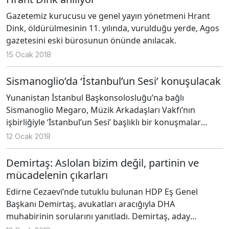
Gazetemiz kurucusu ve genel yayın yönetmeni Hrant
Dink, öldürülmesinin 11. yılında, vurulduğu yerde, Agos
gazetesini eski bürosunun önünde anılacak.
15 Ocak 2018
Sismanoglio’da ‘İstanbul’un Sesi’ konuşulacak
Yunanistan İstanbul Başkonsolosluğu’na bağlı
Sismanoglio Megaro, Müzik Arkadaşları Vakfı’nın
işbirliğiyle ‘İstanbul’un Sesi’ başlıklı bir konuşmalar
dizisine ev sahipliği yapacak.
12 Ocak 2018
Demirtaş: Aslolan bizim değil, partinin ve
mücadelenin çıkarları
Edirne Cezaevi’nde tutuklu bulunan HDP Eş Genel
Başkanı Demirtaş, avukatları aracığıyla DHA
muhabirinin sorularını yanıtladı. Demirtaş, aday
olmama kararının arka planını açıklarken, "Yaşamın her