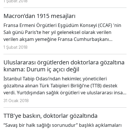
1 Şubat 2018
Macron’dan 1915 mesajları
Fransa Ermeni Örgütleri Eşgüdüm Konseyi (CCAF) 'nin
Salı günü Paris’te her yıl geleneksel olarak verilen
verilen akşam yemeğine Fransa Cumhurbaşkanı
Macron da onur konuğu olarak katıldı.
1 Şubat 2018
Uluslararası örgütlerden doktorlara gözaltına
kınama: Durum iç açıcı değil
İstanbul Tabip Odası’ndan hekimler, yöneticileri
gözaltına alınan Türk Tabipleri Birliği’ne (TTB) destek
verdi. Yurtdışından sağlık örgütleri ve uluslararası insan
hakları örgütleri de TTB’ye yapılan operasyonu kınadı.
31 Ocak 2018
TTB'ye baskın, doktorlar gözaltında
“Savaş bir halk sağlığı sorunudur” başlıklı açıklamaları