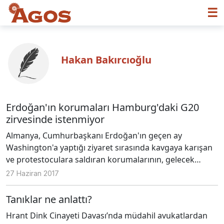
☰
Hakan Bakırcıoğlu
Erdoğan'ın korumaları Hamburg'daki G20
zirvesinde istenmiyor
Almanya, Cumhurbaşkanı Erdoğan'ın geçen ay
Washington'a yaptığı ziyaret sırasında kavgaya karışan
ve protestoculara saldıran korumalarının, gelecek
haftaki G20 zirvesinde ülkeye gelmemesini
27 Haziran 2017
beklediklerini açıkladı.
Tanıklar ne anlattı?
Hrant Dink Cinayeti Davası’nda müdahil avukatlardan