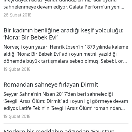
sahnelenmeye devam ediyor. Galata Perform’un yeni
yazarları gün ışığına çıkarıp tiyatroya güncel metinler
26 Şubat 2018
kazandırmak amacıyla düzenlediği ‘Yeni Metin Yeni
Tiyatro’ atölyeleri sırasında okuma tiyatrosu olarak
Bir kadının benliğine aradığı keşif yolculuğu:
ortaya çıkan oyunun metni Volkan Çıkıntoğlu’na ait.
‘Nora: Bir Bebek Evi’
Yönetmenliğini Celal Mordeniz’in yaptığı üç kişilik
Norveçli oyun yazarı Henrik Ibsen’in 1879 yılında kaleme
oyunda Volkan Çıkıntoğlu, Hakan Emre Ünal ve Doğu
aldığı ‘Nora: Bir Bebek Evi’ adlı oyun metni, yazıldığı
Can rol alıyor.
dönemde büyük tartışmalara sebep olmuş. Sebebi, orta
sınıf aile yaşantısı içinde evin süs bebeği haline gelmiş
19 Şubat 2018
olan Nora’nın, yaşadığı hayatın plastikliğini fark ettikten
sonra hem bir anne hem de bir eş olma görevini bırakıp
Romandan sahneye fırlayan Dirmit
kendini keşfetmek için evini terk eden bir karakter
Seyyar Sahne’nin Nisan 2017’den beri sahnelediği
olması. Ibsen, böyle bir kadın karakter yaratarak din,
‘Sevgili Arsız Ölüm: Dirmit’ adlı oyun ilgi görmeye devam
ahlak ve toplum ekseninde idealize edilmiş olan kadın
ediyor. Latife Tekin’in ‘Sevgili Arsız Ölüm’ romanından
figürünü gerçeklerle yüzleştirerek yerle bir etmiş.
uyarlanan tek kişilik, tek perdelik oyunda metin
19 Şubat 2018
Kadının aile içindeki ve erkeğin karşısındaki konumunu
düzenlemesi Nezaket Erden ve Hakan Emre Ünal’a ait;
eleştirmesi bakımından feminist bir metin gibi görünen
yönetmenliği Hakan Emre Ünal, oyunculuğu ise Nezaket
Modern bir meddahın ağzından ‘Faust’un
‘Nora: Bir Bebek Evi’, Ibsen’in tabiriyle ‘hümanist’ bir