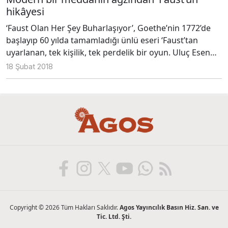
Erden üstleniyor.
hikâyesi
oyun.
‘Faust Olan Her Şey Buharlaşıyor’, Goethe’nin 1772’de
başlayıp 60 yılda tamamladığı ünlü eseri ‘Faust’tan
uyarlanan, tek kişilik, tek perdelik bir oyun. Uluç Esen
tarafından uyarlanan ve sahnelenen oyun, 2016 yılında
18 Şubat 2018
Beyoğlu İndigo Dance Club’da başlayan macerasına
şimdilerde Moda Sahnesi’nde devam ediyor.
Copyright © 2026 Tüm Hakları Saklıdır.
Agos Yayıncılık Basın Hiz. San. ve
Tic. Ltd. Şti.