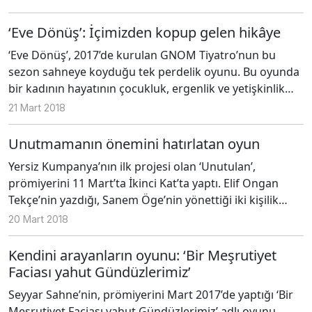
İstanbul’da izleyicisiyle buluşuyor.
‘Eve Dönüş’: İçimizden kopup gelen hikâye
‘Eve Dönüş’, 2017’de kurulan GNOM Tiyatro’nun bu
sezon sahneye koyduğu tek perdelik oyunu. Bu oyunda
bir kadının hayatının çocukluk, ergenlik ve yetişkinlik
evrelerine tanıklık ediyoruz. Barış Gönenen ve Ece Nur
21 Mart 2018
Ateş’in ortak kaleminden çıkan oyunun yönetmenliğini
Barış Gönenen üstleniyor. Oyuna konu olan Zeynep’in
Unutmamanın önemini hatırlatan oyun
çocukluk, ergenlik ve yetişkinlik dönemlerini sırasıyla
Yersiz Kumpanya’nın ilk projesi olan ‘Unutulan’,
Ece Nur Ateş, İrem Yünsel ve Tara Demircioğlu
prömiyerini 11 Mart’ta İkinci Kat’ta yaptı. Elif Ongan
canlandırıyor. Bu üç farklı dönemde Zeynep’in hayatına
Tekçe’nin yazdığı, Sanem Öge’nin yönettiği iki kişilik
giren üç erkeği ise Yusuf Sefaoğlu oynuyor.
oyunun karakterleri Mari ve Nıvart, Elif Ongan Tekçe ile
20 Mart 2018
Burçak Karaboğa Güney tarafından canlandırılıyor.
Kendini arayanların oyunu: ‘Bir Meşrutiyet
Faciası yahut Gündüzlerimiz’
Seyyar Sahne’nin, prömiyerini Mart 2017’de yaptığı ‘Bir
Meşrutiyet Faciası yahut Gündüzlerimiz’ adlı oyunu