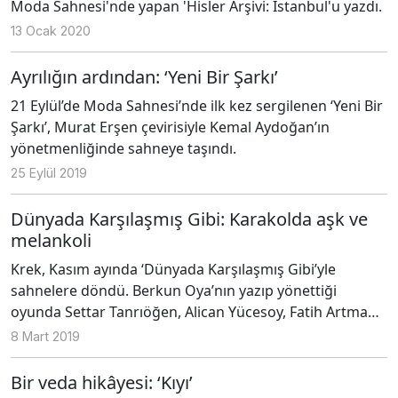
Moda Sahnesi'nde yapan 'Hisler Arşivi: İstanbul'u yazdı.
dünya tiyatrosunu da etkiledi.
13 Ocak 2020
Ayrılığın ardından: ‘Yeni Bir Şarkı’
21 Eylül’de Moda Sahnesi’nde ilk kez sergilenen ‘Yeni Bir
Şarkı’, Murat Erşen çevirisiyle Kemal Aydoğan’ın
yönetmenliğinde sahneye taşındı.
25 Eylül 2019
Dünyada Karşılaşmış Gibi: Karakolda aşk ve
melankoli
Krek, Kasım ayında ‘Dünyada Karşılaşmış Gibi’yle
sahnelere döndü. Berkun Oya’nın yazıp yönettiği
oyunda Settar Tanrıöğen, Alican Yücesoy, Fatih Artman,
Defne Kayalar, Okan Yalabık, Öner Erkan ve Serkan
8 Mart 2019
Keskin’i izliyoruz. Binnur Kaya ve Öykü Karayel de
sesleriyle oyuna dahil oluyorlar. Oyunun ışık tasarımı
Bir veda hikâyesi: ‘Kıyı’
Cem Yılmazer’e, dekor Muhtar Pattabanoğlu’na, ses ve