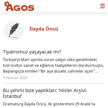
☰
İlayda Öncü
Tiyatromuz yaşayacak mı?
Türkiye’yi Mart ayında vuran salgın ülke genelindeki
tüm kültür-sanat ve eğlence faaliyetlerini durdurmuştu.
Başlangıçta kimileri “Bir aya düzelir, sahneler açılır”
derken, kimileri de sezonun bittiğini söylüyordu. Biz de
11 Haziran 2020
iptal olan tiyatro oyunlarımızın ardından gözü yaşlı bir
şekilde el salladık. Sonra gözümüzdeki yaş kurudu,
Bu şehrin bize yaptıkları: ‘Hisler Arşivi:
durumu kabullendik fakat bir türlü çözülmeyen
İstanbul’
belirsizlik yüzünden el sallamaya devam ediyoruz. Tabii,
Dramaturg İlayda Öncü, ilk gösterimini 29 Aralık'ta
bu durum sadece Türkiye’deki tiyatro camiasını değil,