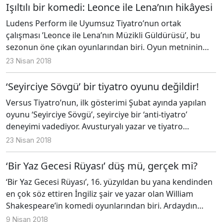
Işıltılı bir komedi: Leonce ile Lena’nın hikâyesi
Ludens Perform ile Uyumsuz Tiyatro’nun ortak
çalışması ’Leonce ile Lena’nın Müzikli Güldürüsü’, bu
sezonun öne çıkan oyunlarından biri. Oyun metninin
orijinal hali olan ‘Leonce ile Lena’, 19. yüzyıl Alman
23 Nisan 2018
yazarlarından Georg Büchner’e ait. Fransız Devrimi
dönemindeki düşünürlerden etkilenmiş, yazdığı
‘Seyirciye Sövgü’ bir tiyatro oyunu değildir!
oyunlarda toplumsal adaletsizliği eleştirmiş, politik
Versus Tiyatro’nun, ilk gösterimi Şubat ayında yapılan
faaliyetlerde bulunmuş ve otoriteyle başı belaya girmiş
oyunu ‘Seyirciye Sövgü’, seyirciye bir ‘anti-tiyatro’
bir yazar. Henüz 23 yaşındayken hayatını kaybeden
deneyimi vadediyor. Avusturyalı yazar ve tiyatro
Büchner, buna rağmen bir sonraki kuşağı etkileyerek
sanatçısı Peter Handke’ye ait olan oyunu uyarlayan ve
23 Nisan 2018
20. yüzyıl Alman tiyatrosunda etkili olmayı başarmış.
sahneleyen, Kayhan Berkin.
‘Bir Yaz Gecesi Rüyası’ düş mü, gerçek mi?
‘Bir Yaz Gecesi Rüyası’, 16. yüzyıldan bu yana kendinden
en çok söz ettiren İngiliz şair ve yazar olan William
Shakespeare’in komedi oyunlarından biri. Ardaydın
Biraderler yapımıyla sahnelenen oyun, Uniq Hall
9 Nisan 2018