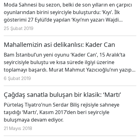
Moda Sahnesi bu sezon, belki de son yılların en çarpıcı
efekt tasarımı ise Hakan Atmaca’ya ait
oyunlarından birini seyirciyle buluşturdu: ‘Kıyı’. İlk
gösterimi 27 Eylül’de yapılan ‘Kıyı’nın yazarı Wajdi
Mouawad 1968 yılında Lübnan’da doğmuş; iç savaş
25 Şubat 2019
nedeniyle ailesiyle birlikte doğduğu toprakları terk
ettiğinde henüz sekiz yaşındaymış. Aile önce Paris,
Mahallemizin asi delikanlısı: Kader Can
ardından da Quebec’e taşınmış.
Bam İstanbul’un yeni oyunu ‘Kader Can’, 15 Aralık’ta
seyircisiyle buluştu ve kısa sürede ilgiyi üzerine
toplamayı başardı. Murat Mahmut Yazıcıoğlu’nın yazıp
yönettiği tek kişilik ve tek perdelik oyunda Kader Can
6 Şubat 2019
karakterini ve onun hayatına değen birçok farklı kişiyi
Deniz Karaoğlu oynuyor.
Çağdaş sanatla buluşan bir klasik: ‘Martı’
Pürtelaş Tiyatro’nun Serdar Biliş rejisiyle sahneye
taşıdığı ‘Martı’, Kasım 2017’den beri seyirciyle
buluşmaya devam ediyor.
21 Mayıs 2018