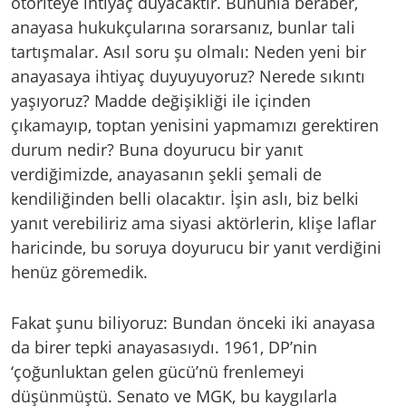
otoriteye ihtiyaç duyacaktır. Bununla beraber,
anayasa hukukçularına sorarsanız, bunlar tali
tartışmalar. Asıl soru şu olmalı: Neden yeni bir
anayasaya ihtiyaç duyuyuyoruz? Nerede sıkıntı
yaşıyoruz? Madde değişikliği ile içinden
çıkamayıp, toptan yenisini yapmamızı gerektiren
durum nedir? Buna doyurucu bir yanıt
verdiğimizde, anayasanın şekli şemali de
kendiliğinden belli olacaktır. İşin aslı, biz belki
yanıt verebiliriz ama siyasi aktörlerin, klişe laflar
haricinde, bu soruya doyurucu bir yanıt verdiğini
henüz göremedik.
Fakat şunu biliyoruz: Bundan önceki iki anayasa
da birer tepki anayasasıydı. 1961, DP’nin
‘çoğunluktan gelen gücü’nü frenlemeyi
düşünmüştü. Senato ve MGK, bu kaygılarla