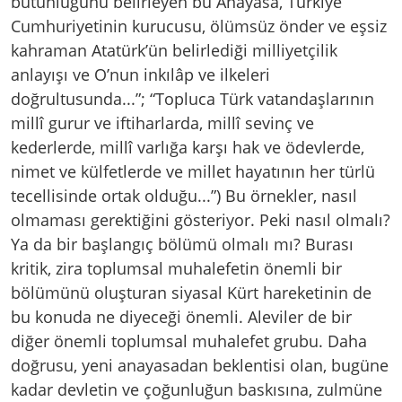
bütünlüğünü belirleyen bu Anayasa, Türkiye
Cumhuriyetinin kurucusu, ölümsüz önder ve eşsiz
kahraman Atatürk’ün belirlediği milliyetçilik
anlayışı ve O’nun inkılâp ve ilkeleri
doğrultusunda...”; “Topluca Türk vatandaşlarının
millî gurur ve iftiharlarda, millî sevinç ve
kederlerde, millî varlığa karşı hak ve ödevlerde,
nimet ve külfetlerde ve millet hayatının her türlü
tecellisinde ortak olduğu...”) Bu örnekler, nasıl
olmaması gerektiğini gösteriyor. Peki nasıl olmalı?
Ya da bir başlangıç bölümü olmalı mı? Burası
kritik, zira toplumsal muhalefetin önemli bir
bölümünü oluşturan siyasal Kürt hareketinin de
bu konuda ne diyeceği önemli. Aleviler de bir
diğer önemli toplumsal muhalefet grubu. Daha
doğrusu, yeni anayasadan beklentisi olan, bugüne
kadar devletin ve çoğunluğun baskısına, zulmüne