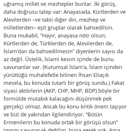
uğramış millet ve mezhepler bunlar. İki görüş,
daha doğrusu talep var: Anayasada, Kürtlerden ve
Alevilerden –ve tabii diğer din, mezhep ve
milletlerden– eşit gruplar olarak bahsedilsin.
Buna mukabil, “Hayır, anayasa nötr olsun;
Kürtlerden de, Türklerden de, Alevilerden de,
İslam’dan da bahsedilmesin” diyenlerin sayısı da
az değil. Üstelik, İslami kesim içinde de bunu
savunanlar var. (Kurumsal İslam’a, İslam içinden
yürüttüğü muhalefetle bilinen İhsan Eliaçık
mesela, bu konuda tutarlı bir görüş sundu.) Fakat
siyasi aktörlerin (AKP, CHP, MHP, BDP) böyle bir
formülde mutabık kalacağını düşünmek pek
gerçekçi olmaz. Ancak bu konu kritik önem taşıyor
ve bizi de yakından ilgilendiriyor. “Bütün
Ermenilerin bu konuda ortak bir görüşü olsun”
tavrını savunacak değilim, buna gerek yok. Ama