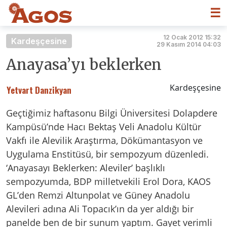
☰
12 Ocak 2012 15:32
Kardeşçesine
29 Kasım 2014 04:03
Anayasa’yı beklerken
Kardeşçesine
Yetvart Danzikyan
Geçtiğimiz haftasonu Bilgi Üniversitesi Dolapdere
Kampüsü’nde Hacı Bektaş Veli Anadolu Kültür
Vakfı ile Alevilik Araştırma, Dökümantasyon ve
Uygulama Enstitüsü, bir sempozyum düzenledi.
‘Anayasayı Beklerken: Aleviler’ başlıklı
sempozyumda, BDP milletvekili Erol Dora, KAOS
GL’den Remzi Altunpolat ve Güney Anadolu
Alevileri adına Ali Topacık’ın da yer aldığı bir
panelde ben de bir sunum yaptım. Gayet verimli