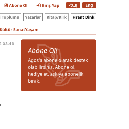
Հայ
Eng
Abone Ol
Giriş Yap
i Toplumu
Yazarlar
Kitap/Kirk
Hrant Dink
Kültür Sanat
Yaşam
4 03:46
Abone Ol!
Agos'a abone olarak destek
olabilirsiniz. Abone ol,
hediye et, askıya abonelik
bırak.
ı