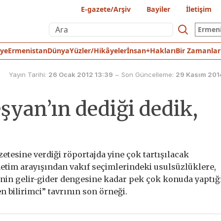
E-gazete/Arşiv
Bayiler
İletişim
Ermen
iye
Ermenistan
Dünya
Yüzler/Hikâyeler
İnsan+Hakları
Bir Zamanlar
Yayın Tarihi:
26 Ocak 2012 13:39
~
Son Güncelleme:
29 Kasım 201
şyan’ın dediği dedik,
esine verdiği röportajda yine çok tartışılacak
etim arayışından vakıf seçimlerindeki usulsüzlüklere,
’nin gelir-gider dengesine kadar pek çok konuda yaptığ
 bilirimci” tavrının son örneği.