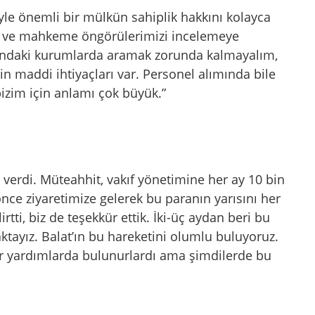
le önemli bir mülkün sahiplik hakkını kolayca
ık ve mahkeme öngörülerimizi incelemeye
ındaki kurumlarda aramak zorunda kalmayalım,
n maddi ihtiyaçları var. Personel alımında bile
 bizim için anlamı çok büyük.”
ta verdi. Müteahhit, vakıf yönetimine her ay 10 bin
e önce ziyaretimize gelerek bu paranın yarısını her
rtti, biz de teşekkür ettik. İki-üç aydan beri bu
ktayız. Balat’ın bu hareketini olumlu buluyoruz.
tür yardımlarda bulunurlardı ama şimdilerde bu