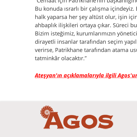
“Cemaat için Patrikhane’nin başkanlığın
Bu konuda ısrarlı bir çalışma içindeyiz
halk yaparsa her şey altüst olur, işin i
ahbaplık ilişkileri ortaya çıkar. Süreci
Bizim isteğimiz, kurumlarımızın yöneticil
dirayetli insanlar tarafından seçim yapı
verirse, Patrikhane tarafından atama us
tatminkâr olacaktır.”
Ateşyan'ın açıklamalarıyla ilgili Agos'u