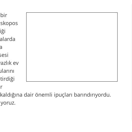
bir
piskopos
iği
malarda
a
sesi
azlık ev
larını
tirdiği
r
ldığına dair önemli ipuçları barındırıyordu.
ıyoruz.