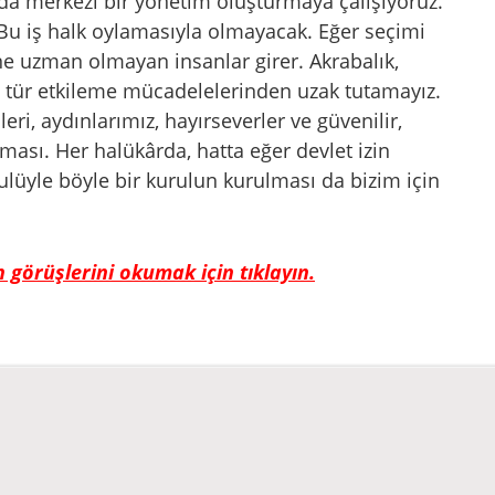
da merkezi bir yönetim oluşturmaya çalışıyoruz.
. Bu iş halk oylamasıyla olmayacak. Eğer seçimi
çine uzman olmayan insanlar girer. Akrabalık,
 bu tür etkileme mücadelelerinden uzak tutamayız.
eri, aydınlarımız, hayırseverler ve güvenilir,
lması. Her halükârda, hatta eğer devlet izin
ulüyle böyle bir kurulun kurulması da bizim için
n görüşlerini okumak için tıklayın.