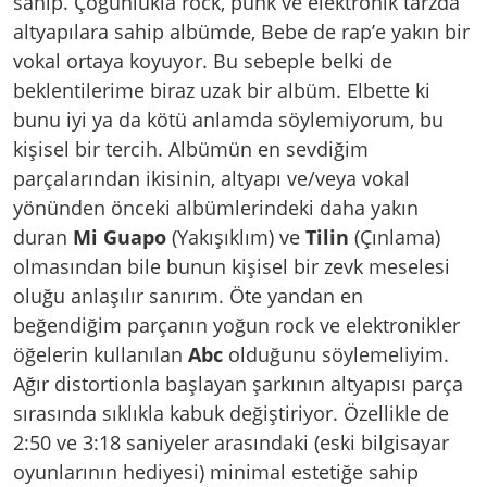
sahip. Çoğunlukla rock, punk ve elektronik tarzda
altyapılara sahip albümde, Bebe de rap’e yakın bir
vokal ortaya koyuyor. Bu sebeple belki de
beklentilerime biraz uzak bir albüm. Elbette ki
bunu iyi ya da kötü anlamda söylemiyorum, bu
kişisel bir tercih. Albümün en sevdiğim
parçalarından ikisinin, altyapı ve/veya vokal
yönünden önceki albümlerindeki daha yakın
duran
Mi Guapo
(Yakışıklım) ve
Tilin
(Çınlama)
olmasından bile bunun kişisel bir zevk meselesi
oluğu anlaşılır sanırım. Öte yandan en
beğendiğim parçanın yoğun rock ve elektronikler
öğelerin kullanılan
Abc
olduğunu söylemeliyim.
Ağır distortionla başlayan şarkının altyapısı parça
sırasında sıklıkla kabuk değiştiriyor. Özellikle de
2:50 ve 3:18 saniyeler arasındaki (eski bilgisayar
oyunlarının hediyesi) minimal estetiğe sahip