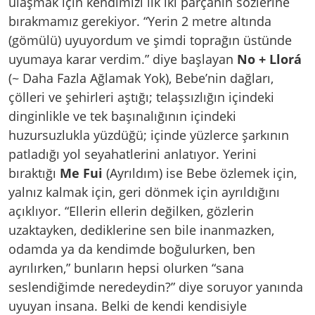
ulaşmak için kendimizi ilk iki parçanın sözlerine
bırakmamız gerekiyor. “Yerin 2 metre altında
(gömülü) uyuyordum ve şimdi toprağın üstünde
uyumaya karar verdim.” diye başlayan
No + Llorá
(~ Daha Fazla Ağlamak Yok), Bebe’nin dağları,
çölleri ve şehirleri aştığı; telaşsızlığın içindeki
dinginlikle ve tek başınalığının içindeki
huzursuzlukla yüzdüğü; içinde yüzlerce şarkının
patladığı yol seyahatlerini anlatıyor. Yerini
bıraktığı
Me Fui
(Ayrıldım) ise Bebe özlemek için,
yalnız kalmak için, geri dönmek için ayrıldığını
açıklıyor. “Ellerin ellerin değilken, gözlerin
uzaktayken, dediklerine sen bile inanmazken,
odamda ya da kendimde boğulurken, ben
ayrılırken,” bunların hepsi olurken “sana
seslendiğimde neredeydin?” diye soruyor yanında
uyuyan insana. Belki de kendi kendisiyle