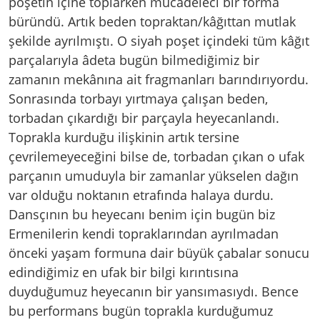
poşetin içine toplarken mücadeleci bir forma
büründü. Artık beden topraktan/kâğıttan mutlak
şekilde ayrılmıştı. O siyah poşet içindeki tüm kâğıt
parçalarıyla âdeta bugün bilmediğimiz bir
zamanın mekânına ait fragmanları barındırıyordu.
Sonrasında torbayı yırtmaya çalışan beden,
torbadan çıkardığı bir parçayla heyecanlandı.
Toprakla kurduğu ilişkinin artık tersine
çevrilemeyeceğini bilse de, torbadan çıkan o ufak
parçanın umuduyla bir zamanlar yükselen dağın
var olduğu noktanın etrafında halaya durdu.
Dansçının bu heyecanı benim için bugün biz
Ermenilerin kendi topraklarından ayrılmadan
önceki yaşam formuna dair büyük çabalar sonucu
edindiğimiz en ufak bir bilgi kırıntısına
duyduğumuz heyecanın bir yansımasıydı. Bence
bu performans bugün toprakla kurduğumuz