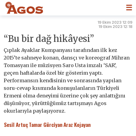
☰
19 Ekim 2023 12:09
19 Ekim 2023 12:18
“Bu bir dağ hikâyesi”
Çıplak Ayaklar Kumpanyası tarafından ilk kez
2015’te sahneye konan, dansçı ve koreograf Mihran
Tomasyan ile müzisyen Saro Usta imzalı ‘SAR’,
geçen haftalarda özel bir gösterim yaptı.
Performansın kendisinin ve sonrasında yapılan
soru-cevap kısmında konuşulanların Türkiyeli
Ermeni olma deneyimi üzerine çok şey anlattığını
düşünüyor, yürüttüğümüz tartışmayı Agos
okurlarıyla paylaşıyoruz.
Sesil Artuç
Tamar Gürciyan
Araz Kojayan